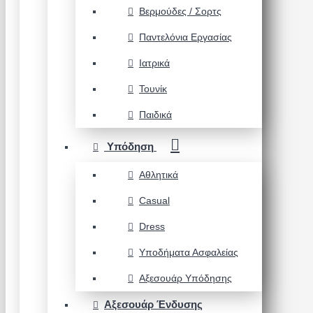
Βερμούδες / Σορτς
Παντελόνια Εργασίας
Ιατρικά
Τουνίκ
Παιδικά
Υπόδηση
Αθλητικά
Casual
Dress
Υποδήματα Ασφαλείας
Αξεσουάρ Υπόδησης
Αξεσουάρ Ένδυσης