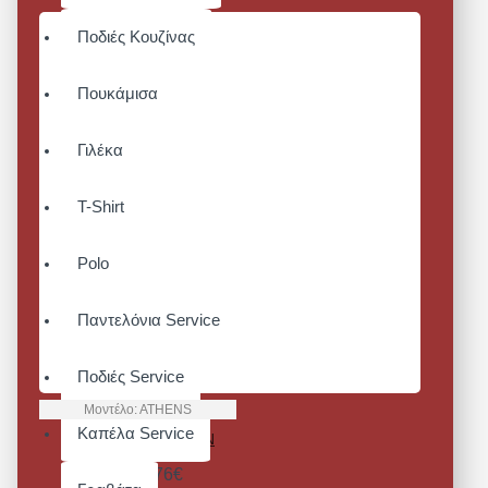
Ποδιές Κουζίνας
Πουκάμισα
Γιλέκα
T-Shirt
Polo
Παντελόνια Service
Ποδιές Service
Μοντέλο:
ATHENS
Καπέλα Service
ATHENS BIB APRON
Από 29,76€