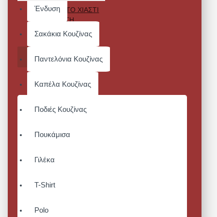
Ένδυση
BLUE TOMATO ΧΙΑΣΤΙ
ΠΛΑΤΗ
Σακάκια Κουζίνας
Από 47,12€
ΚΑΛΆΘΙ
Παντελόνια Κουζίνας
Καπέλα Κουζίνας
Ποδιές Κουζίνας
Πουκάμισα
Γιλέκα
T-Shirt
Polo