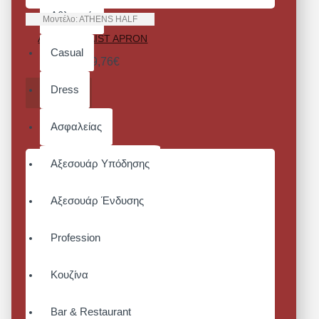
Αθλητικά
Μοντέλο:
ATHENS HALF
ATHENS WAIST APRON
Casual
Από 29,76€
Dress
ΚΑΛΆΘΙ
Ασφαλείας
Αξεσουάρ Υπόδησης
Αξεσουάρ Ένδυσης
Profession
Κουζίνα
Bar & Restaurant