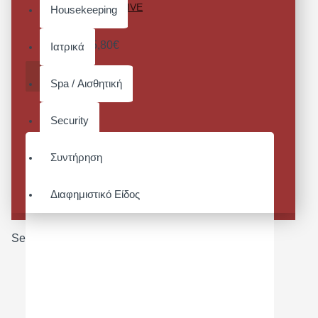
MASTERCHEF OLIVE
Housekeeping
CANVAS
Από 55,80€
Ιατρικά
ΚΑΛΆΘΙ
Spa / Αισθητική
Security
Συντήρηση
Διαφημιστικό Είδος
Search