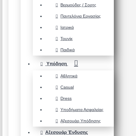
Βερμούδες / Σορτς
Παντελόνια Εργασίας
Ιατρικά
Τουνίκ
Παιδικά
Υπόδηση
Αθλητικά
Casual
Dress
Υποδήματα Ασφαλείας
Αξεσουάρ Υπόδησης
Αξεσουάρ Ένδυσης