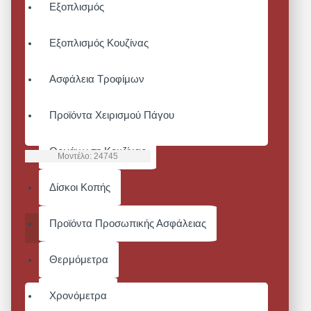
Εξοπλισμός
Εξοπλισμός Κουζίνας
Ασφάλεια Τροφίμων
Προϊόντα Χειρισμού Πάγου
Οργάνωση Κουζίνας
Μοντέλο:
24745
BIB APRON
Δίσκοι Κοπής
Από 35,00€
Προϊόντα Προσωπικής Ασφάλειας
ΚΑΛΆΘΙ
Θερμόμετρα
Χρονόμετρα