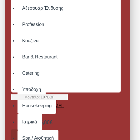
Αξεσουάρ Ένδυσης
Profession
Κουζίνα
Bar & Restaurant
Catering
Υποδοχή
Μοντέλο:
107BBF
Housekeeping
MASTERCHEF CAMEL
CANVAS
Ιατρικά
Από 55,80€
ΚΑΛΆΘΙ
Spa / Αισθητική