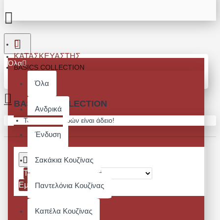
ΚΑΤΑΣΚΕΥΑΣΤΉΣ
Όλα
BASICS COLLECTION
Όλα
BASICS COLLECTION
Ανδρικά
Το καλάθι αγορών είναι άδειο!
Ένδυση
Σακάκια Κουζίνας
Ταξινόμηση:
Εμφάνιση:
Παντελόνια Κουζίνας
Καπέλα Κουζίνας