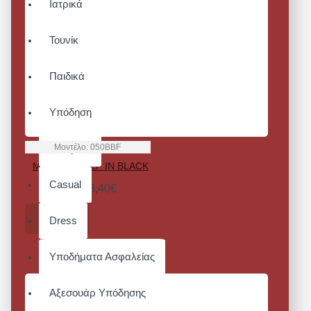
Ιατρικά
Τουνίκ
Παιδικά
Υπόδηση
Μοντέλο:
050BBF
Αθλητικά
MASTER CHEF IN BLACK
Casual
Από 43,40€
ΚΑΛΆΘΙ
Dress
Υποδήματα Ασφαλείας
Αξεσουάρ Υπόδησης