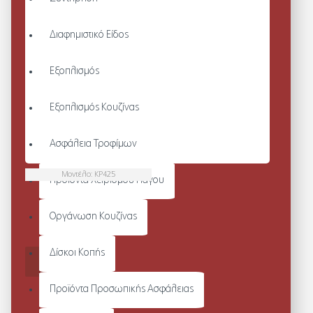
Διαφημιστικό Είδος
Εξοπλισμός
Εξοπλισμός Κουζίνας
Ασφάλεια Τροφίμων
Μοντέλο:
KP425
Προϊόντα Χειρισμού Πάγου
TOUCH SCREEN KNITTED
GLOVES
Οργάνωση Κουζίνας
Από 8,68€
Δίσκοι Κοπής
ΚΑΛΆΘΙ
Προϊόντα Προσωπικής Ασφάλειας