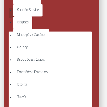
Από 12,40€
Καπέλα Service
ΚΑΛΆΘΙ
Γραβάτα
Μπουφάν / Ζακέτες
Φούτερ
Βερμούδες / Σορτς
Παντελόνια Εργασίας
Ιατρικά
Τουνίκ