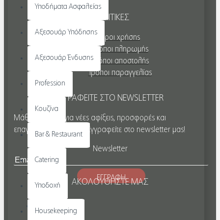
Υποδήματα Ασφαλείας
ΠΟΛΙΤΙΚΕΣ
Αξεσουάρ Υπόδησης
Όροι χρήσης
Τρόποι πληρωμής
Αξεσουάρ Ένδυσης
Τρόποι αποστολής
Τρόποι παραγγελίας
Profession
ΕΓΓΡΑΦΕΙΤΕ ΣΤΟ NEWSLETTER
Κουζίνα
Μάθετε πρώτοι για νέες αφίξεις, προσφορές και
επαγγελματικές λύσεις. Εγγραφείτε στο newsletter μας!
Bar & Restaurant
Newsletter
Catering
ΕΓΓΡΑΦΗ
ΑΚΟΛΟΥΘΗΣΤΕ ΜΑΣ
Υποδοχή
Housekeeping