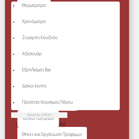
Θερμόμετρα
Χρονόμετρα
Ζυγαριές Κουζίνας
Αξεσουάρ
Εξοπλισμός Bar
Δίσκοι Κοπής
Προϊόντα Χειρισμού Πάγου
Μοντέλο:
KP810
Ταπέτα Ποτηριών
ΔΕΡΜΑΤΙΝΗ ΖΩΝΗ - 30MM
Από 68,20€
Θήκες και Οργάνωση Τροφίμων