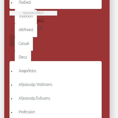
Παιδικά
Μοντέλο:
KP820
Υπόδηση
CLASSIC BELT
Από 74,40€
Αθλητικά
ΚΑΛΆΘΙ
Casual
Dress
Ασφαλείας
Αξεσουάρ Υπόδησης
Αξεσουάρ Ένδυσης
Profession