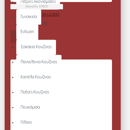
Πέτρες Ακονίσματος
Μοντέλο:
KP805
ΠΛΕΚΤΗ ΕΛΑΣΤΙΚΗ ΖΩΝΗ
Γυναικεία
Από 18,60€
Ένδυση
ΚΑΛΆΘΙ
Σακάκια Κουζίνας
Παντελόνια Κουζίνας
Καπέλα Κουζίνας
Ποδιές Κουζίνας
Πουκάμισα
Γιλέκα