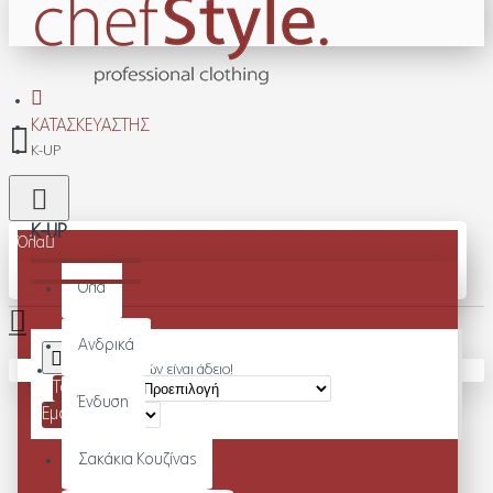
ΚΑΤΑΣΚΕΥΑΣΤΉΣ
K-UP
K-UP
Όλα
Όλα
Ανδρικά
Το καλάθι αγορών είναι άδειο!
Ταξινόμηση:
Ένδυση
Εμφάνιση:
Σακάκια Κουζίνας