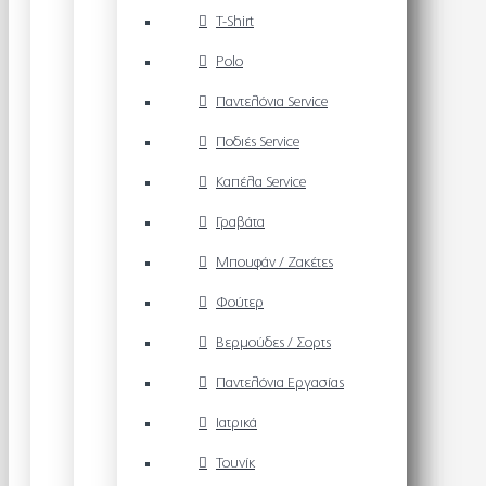
T-Shirt
Polo
Παντελόνια Service
Ποδιές Service
Καπέλα Service
Γραβάτα
Μπουφάν / Ζακέτες
Φούτερ
Βερμούδες / Σορτς
Παντελόνια Εργασίας
Ιατρικά
Τουνίκ