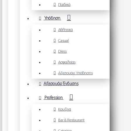
Παιδικά
Υπόδηση
Αθλητικά
Casual
Dress
Ασφαλείας
Αξεσουάρ Υπόδησης
Αξεσουάρ Ένδυσης
Profession
Κουζίνα
Bar & Restaurant