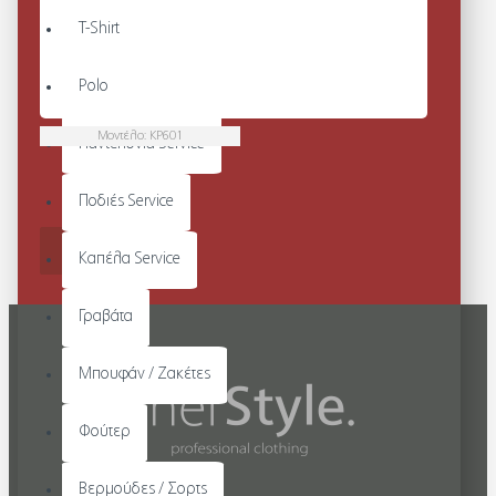
T-Shirt
Polo
Μοντέλο:
KP601
Παντελόνια Service
ΤΡΑΓΙΑΣΚΑ ΜΑΥΡΗ
Από 17,35€
Ποδιές Service
ΚΑΛΆΘΙ
Καπέλα Service
Γραβάτα
Μπουφάν / Ζακέτες
Φούτερ
Βερμούδες / Σορτς