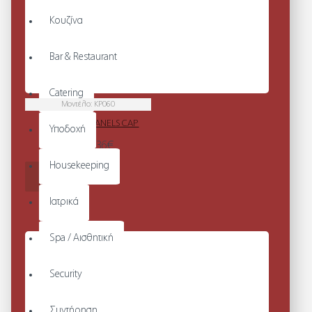
Κουζίνα
Bar & Restaurant
Catering
Μοντέλο:
KP060
HAVANA - 3 PANELS CAP
Υποδοχή
Από 17,36€
Housekeeping
ΚΑΛΆΘΙ
Ιατρικά
Spa / Αισθητική
Security
Συντήρηση