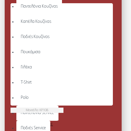
Παντελόνια Κουζίνας
Καπέλα Κουζίνας
Ποδιές Κουζίνας
Πουκάμισα
Γιλέκα
T-Shirt
Polo
Μοντέλο:
KP108
Παντελόνια Service
BASEBALL CAP-METAL
BUCKLE CLOSURE
Ποδιές Service