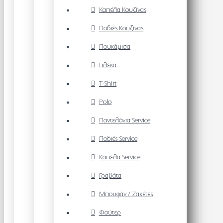
Καπέλα Κουζίνας
Ποδιές Κουζίνας
Πουκάμισα
Γιλέκα
T-Shirt
Polo
Παντελόνια Service
Ποδιές Service
Καπέλα Service
Γραβάτα
Μπουφάν / Ζακέτες
Φούτερ