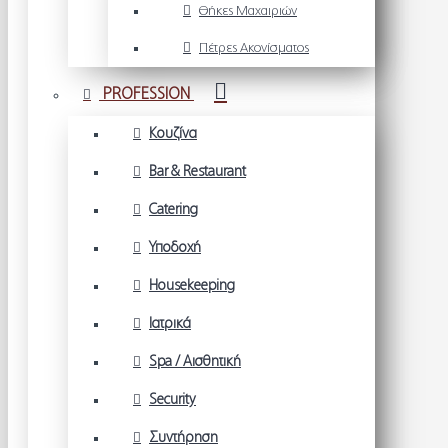
Θήκες Μαχαιριών
Πέτρες Ακονίσματος
PROFESSION
Κουζίνα
Bar & Restaurant
Catering
Υποδοχή
Housekeeping
Ιατρικά
Spa / Αισθητική
Security
Συντήρηση