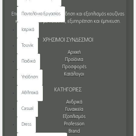
Επαγγελματική ένδυση, υπόδηση και εξοπλισμός κουζίνας
Παντελόνια Εργασίας
και εστίασης... με ποιότητα, εξυπηρέτηση και έμπνευση.
Ιατρικά
ΧΡΗΣΙΜΟΙ ΣΥΝΔΕΣΜΟΙ
Τουνίκ
Αρχική
Προϊόντα
Παιδικά
Προσφορές
Κατάλογοι
Υπόδηση
ΚΑΤΗΓΟΡΙΕΣ
Αθλητικά
Ανδρικά
Casual
Γυναικεία
Εξοπλισμός
Profession
Dress
Brand