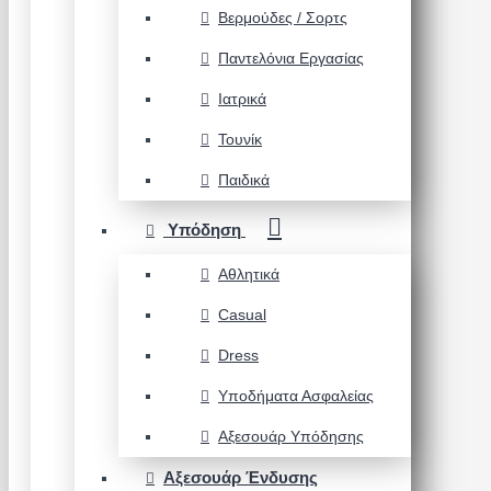
Βερμούδες / Σορτς
Παντελόνια Εργασίας
Ιατρικά
Τουνίκ
Παιδικά
Υπόδηση
Αθλητικά
Casual
Dress
Υποδήματα Ασφαλείας
Αξεσουάρ Υπόδησης
Αξεσουάρ Ένδυσης