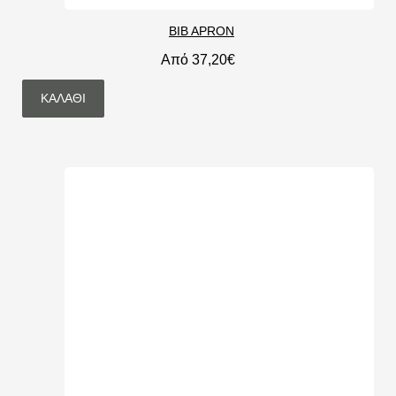
BIB APRON
Από 37,20€
ΚΑΛΆΘΙ