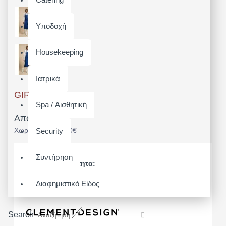
Υποδοχή
Housekeeping
Ιατρικά
GIROFLE
Spa / Αισθητική
Από 22,32€
Χωρίς ΦΠΑ: 18,00€
Security
Συντήρηση
Διαθεσιμότητα:
Άμεσα Διαθέσιμο
Διαφημιστικό Είδος
Μοντέλο:
GIROFLE
Search