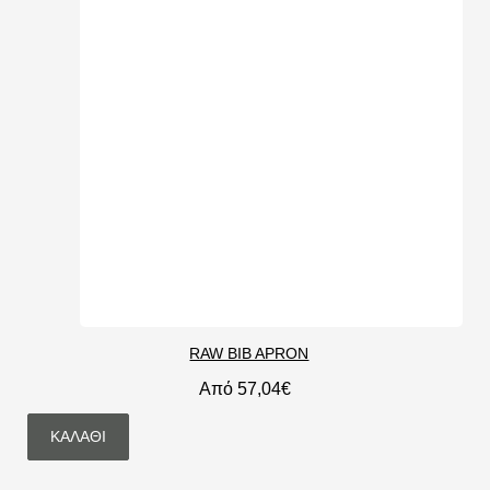
RAW BIB APRON
Από 57,04€
ΚΑΛΆΘΙ