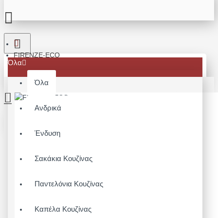
FIRENZE-ECO
Όλα
Όλα
Ανδρικά
Το καλάθι αγορών είναι άδειο!
Ένδυση
Σακάκια Κουζίνας
Παντελόνια Κουζίνας
Καπέλα Κουζίνας