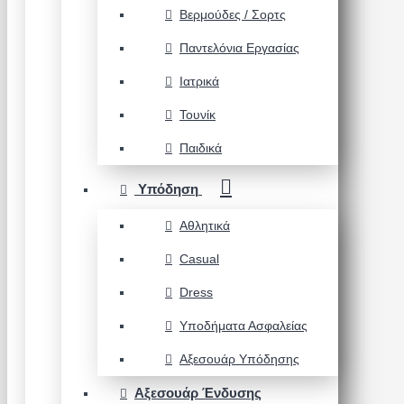
Βερμούδες / Σορτς
Παντελόνια Εργασίας
Ιατρικά
Τουνίκ
Παιδικά
Υπόδηση
Αθλητικά
Casual
Dress
Υποδήματα Ασφαλείας
Αξεσουάρ Υπόδησης
Αξεσουάρ Ένδυσης