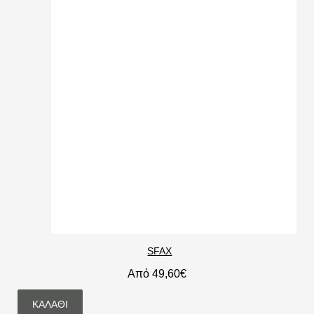
SFAX
Από 49,60€
ΚΑΛΆΘΙ