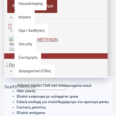
Housekeeping
Καλάθι
Κέντημα
Ιατρικά
Spa / Αισθητική
ΟΔΗΓΌΣ ΜΕΓΕΘΏΝ
Security
Συντήρηση
Περιγραφή
Διαφημιστικό Είδος
Ανδρικό σακάκι Chef από ανακυκλωμένα υλικά
Search
Μάο γιακάς
Πλαϊνό κούμπωμα με καλυμμένα τρουκ
Ειδική υποδοχή για στυλό/θερμόμετρο στο αριστερό μανίκι
Γαλλικές μανσέτες
Πλαϊνά ανοίγματα