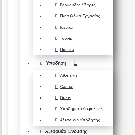
Βερμούδες / Σορτς
Παντελόνια Εργασίας
Ιατρικά
Τουνίκ
Παιδικά
Υπόδηση
Αθλητικά
Casual
Dress
Υποδήματα Ασφαλείας
Αξεσουάρ Υπόδησης
Αξεσουάρ Ένδυσης