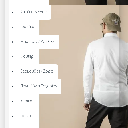
Καπέλα Service
Γραβάτα
Μπουφάν / Ζακέτες
Φούτερ
Βερμούδες / Σορτς
Παντελόνια Εργασίας
Ιατρικά
Τουνίκ