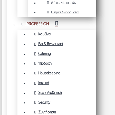
Θήκες Μαχαιριών
Πέτρες Ακονίσματος
PROFESSION
Κουζίνα
Bar & Restaurant
Catering
Υποδοχή
Housekeeping
Ιατρικά
Spa / Αισθητική
Security
Συντήρηση