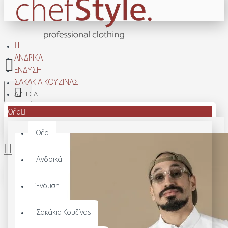
ΑΝΔΡΙΚΆ
ΈΝΔΥΣΗ
ΣΑΚΆΚΙΑ ΚΟΥΖΊΝΑΣ
AZTECA
Όλα
Όλα
Ανδρικά
Το καλάθι αγορών είναι άδειο!
Ένδυση
Σακάκια Κουζίνας