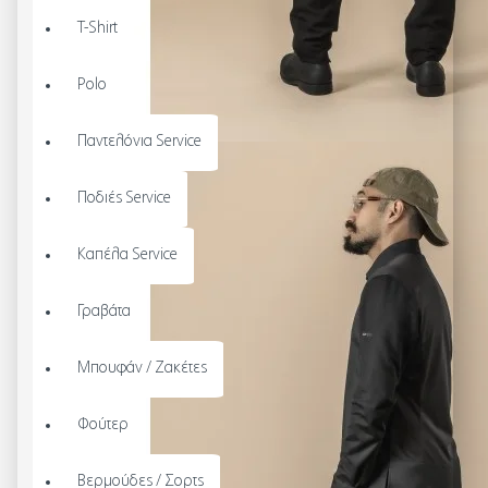
T-Shirt
Polo
Παντελόνια Service
Ποδιές Service
Καπέλα Service
Γραβάτα
Μπουφάν / Ζακέτες
Φούτερ
Βερμούδες / Σορτς