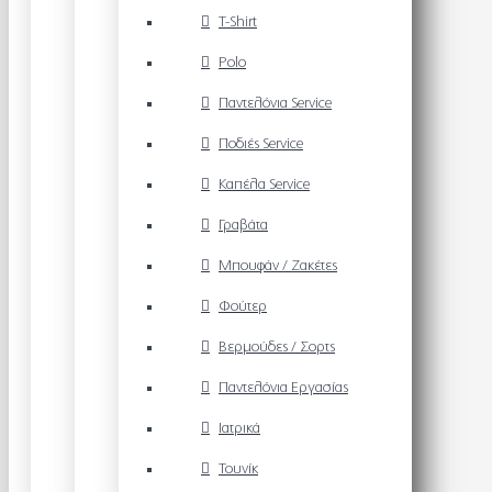
T-Shirt
Polo
Παντελόνια Service
Ποδιές Service
Καπέλα Service
Γραβάτα
Μπουφάν / Ζακέτες
Φούτερ
Βερμούδες / Σορτς
Παντελόνια Εργασίας
Ιατρικά
Τουνίκ