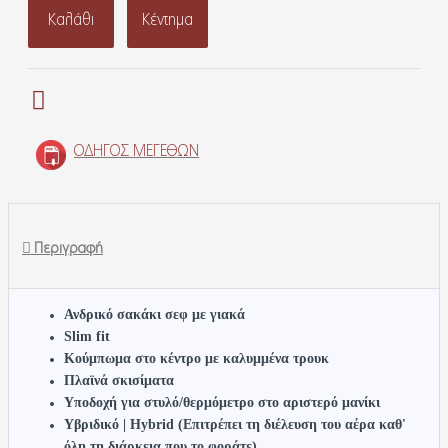
Καλάθι
Κέντημα
ΟΔΗΓΌΣ ΜΕΓΕΘΏΝ
Περιγραφή
Ανδρικό σακάκι σεφ με γιακά
Slim fit
Κούμπωμα στο κέντρο με καλυμμένα τρουκ
Πλαϊνά σκισίματα
Υποδοχή για στυλό/θερμόμετρο στο αριστερό μανίκι
Υβριδικό |
Hybrid
(Επιτρέπει τη διέλευση του αέρα καθ'
όλη τη διάρκεια που το φοράτε) .