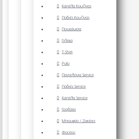
Καπέλα Κουζίνας
Ποδιές Κουζίνας
Πουκάμισα
Γιλέκα
T-Shirt
Polo
Παντελόνια Service
Ποδιές Service
Καπέλα Service
Γραβάτα
Μπουφάν / Ζακέτες
Φούτερ