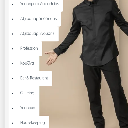
Υποδήματα Ασφαλείας
Αξεσουάρ Υπόδησης
Αξεσουάρ Ένδυσης
Profession
Κουζίνα
Bar & Restaurant
Catering
Υποδοχή
Housekeeping