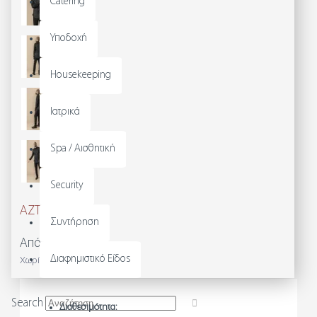
Catering
Υποδοχή
Housekeeping
Ιατρικά
Spa / Αισθητική
Security
AZTECA
Συντήρηση
Από 155,00€
Διαφημιστικό Είδος
Χωρίς ΦΠΑ: 125,00€
Search
Διαθεσιμότητα: