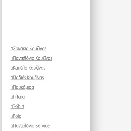
Σακάκια Κουζίνας
Παντελόνια Κουζίνας
Καπέλα Κουζίνας
Ποδιές Κουζίνας
Πουκάμισα
Γιλέκα
T-Shirt
Polo
Παντελόνια Service