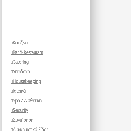
Κουζίνα
Bar & Restaurant
Catering
Υποδοχή
Housekeeping
Ιατρικά
Spa / Αισθητική
Security
Συντήρηση
Διαφημιστικό Είδος