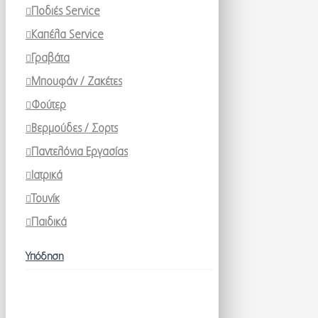
Ποδιές Service
Καπέλα Service
Γραβάτα
Μπουφάν / Ζακέτες
Φούτερ
Βερμούδες / Σορτς
Παντελόνια Εργασίας
Ιατρικά
Τουνίκ
Παιδικά
Υπόδηση