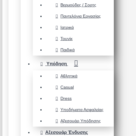
Βερμούδες / Σορτς
Παντελόνια Εργασίας
Ιατρικά
Τουνίκ
Παιδικά
Υπόδηση
Αθλητικά
Casual
Dress
Υποδήματα Ασφαλείας
Αξεσουάρ Υπόδησης
Αξεσουάρ Ένδυσης