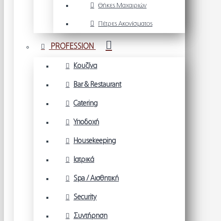
Θήκες Μαχαιριών
Πέτρες Ακονίσματος
PROFESSION
Κουζίνα
Bar & Restaurant
Catering
Υποδοχή
Housekeeping
Ιατρικά
Spa / Αισθητική
Security
Συντήρηση