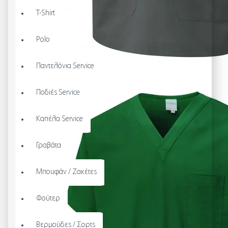
T-Shirt
Polo
Παντελόνια Service
Ποδιές Service
Καπέλα Service
Γραβάτα
Μπουφάν / Ζακέτες
Φούτερ
Βερμούδες / Σορτς