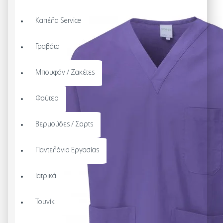
Καπέλα Service
Γραβάτα
Μπουφάν / Ζακέτες
Φούτερ
Βερμούδες / Σορτς
Παντελόνια Εργασίας
Ιατρικά
Τουνίκ