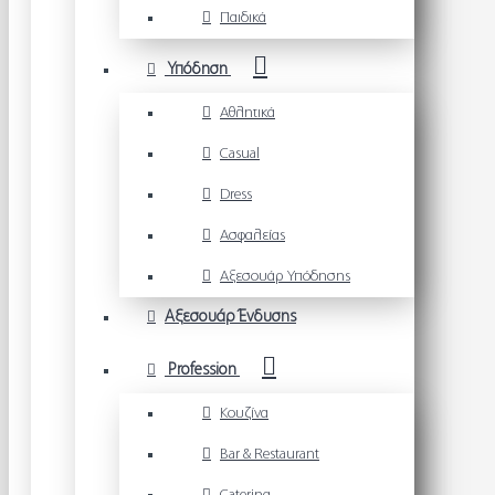
Παιδικά
Υπόδηση
Αθλητικά
Casual
Dress
Ασφαλείας
Αξεσουάρ Υπόδησης
Αξεσουάρ Ένδυσης
Profession
Κουζίνα
Bar & Restaurant