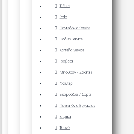
T-Shirt
Polo
Παντελόνια Service
Ποδιές Service
Καπέλα Service
Γραβάτα
Μπουφάν / Ζακέτες
Φούτερ
Βερμούδες / Σορτς
Παντελόνια Εργασίας
Ιατρικά
Τουνίκ