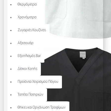
Θερμόμετρα
Χρονόμετρα
Ζυγαριές Κουζίνας
Αξεσουάρ
Εξοπλισμός Bar
Δίσκοι Κοπής
Προϊόντα Χειρισμού Πάγου
Ταπέτα Ποτηριών
Θήκες και Οργάνωση Τροφίμων