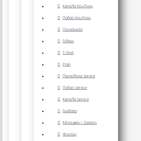
Καπέλα Κουζίνας
Ποδιές Κουζίνας
Πουκάμισα
Γιλέκα
T-Shirt
Polo
Παντελόνια Service
Ποδιές Service
Καπέλα Service
Γραβάτα
Μπουφάν / Ζακέτες
Φούτερ