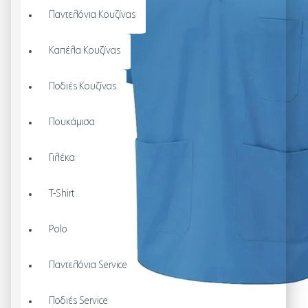
Παντελόνια Κουζίνας
Καπέλα Κουζίνας
Ποδιές Κουζίνας
Πουκάμισα
Γιλέκα
T-Shirt
Polo
Παντελόνια Service
Ποδιές Service