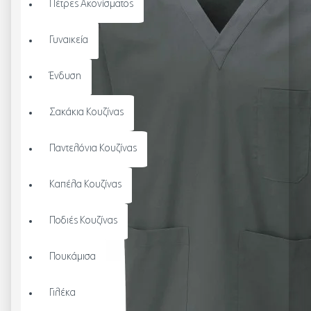
Πέτρες Ακονίσματος
Γυναικεία
Ένδυση
Σακάκια Κουζίνας
Παντελόνια Κουζίνας
Καπέλα Κουζίνας
Ποδιές Κουζίνας
Πουκάμισα
Γιλέκα