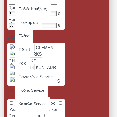
Range Min
Ποδιές Κουζίνας
€
Range Max
Πουκάμισα
€
Γιλέκα
Brands
CLEMENT
T-Shirt
CHEFWORKS
Polo
KENTAUR
PREMIER
Παντελόνια Service
K-UP
JES
Ποδιές Service
Χρώμα
Pinstripe
Μαύρο
Καπέλα Service
Λευκό
Γκρι
Γκρι
Denim
Μπλε