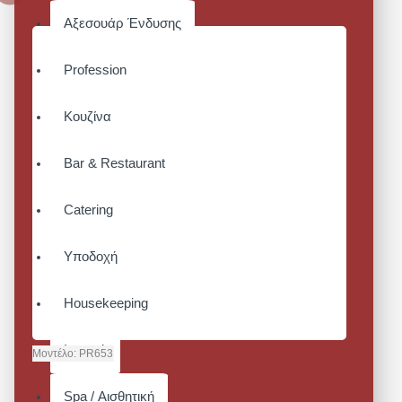
Αξεσουάρ Ένδυσης
Profession
Κουζίνα
Bar & Restaurant
Catering
Υποδοχή
Housekeeping
Ιατρικά
Μοντέλο:
PR653
ΚΑΠΈΛΟ
Spa / Αισθητική
SKULL