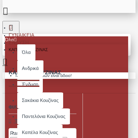
ΓΥΝΑΙΚΕΊΑ
Όλα
ΈΝΔΥΣΗ
ΚΑΠΈΛΑ ΚΟΥΖΊΝΑΣ
Όλα
Ανδρικά
ΚΑΠΈΛΑ ΚΟΥΖΊΝΑΣ
Το καλάθι αγορών είναι άδειο!
Ένδυση
Σακάκια Κουζίνας
ΦΙΛΤΡΑ
Καθαρισμός
Παντελόνια Κουζίνας
Τιμή
Καπέλα Κουζίνας
Range Slider