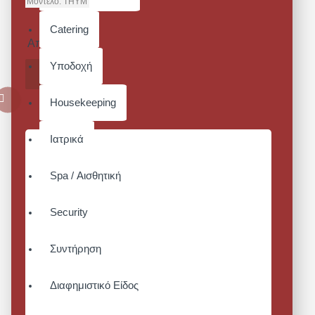
Μοντέλο:
THYM
THYM
Catering
Από 14,88€
Υποδοχή
ΚΑΛΆΘΙ
Housekeeping
Ιατρικά
Spa / Αισθητική
Security
Συντήρηση
Διαφημιστικό Είδος