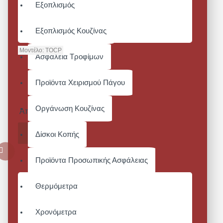
Εξοπλισμός
Εξοπλισμός Κουζίνας
Μοντέλο:
TOCP
Ασφάλεια Τροφίμων
TOCP -
ΚΑΠΕΛΟ
Προϊόντα Χειρισμού Πάγου
CHEF
TOQUE
Οργάνωση Κουζίνας
Από 18,60€
ΚΑΛΆΘΙ
Δίσκοι Κοπής
Προϊόντα Προσωπικής Ασφάλειας
Θερμόμετρα
Χρονόμετρα