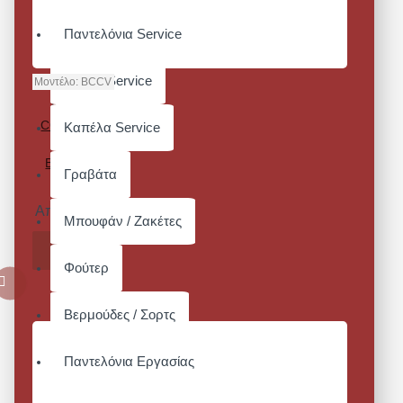
Παντελόνια Service
Ποδιές Service
Μοντέλο:
BCCV
ΚΑΠΕΛΟ
COOL VENT
Καπέλα Service
™
BASEBALL
Γραβάτα
CAP
Από 31,00€
Μπουφάν / Ζακέτες
ΚΑΛΆΘΙ
Φούτερ
Βερμούδες / Σορτς
Παντελόνια Εργασίας