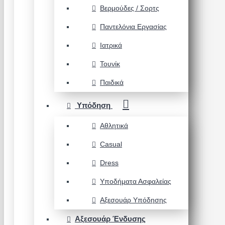
Βερμούδες / Σορτς
Παντελόνια Εργασίας
Ιατρικά
Τουνίκ
Παιδικά
Υπόδηση
Αθλητικά
Casual
Dress
Υποδήματα Ασφαλείας
Αξεσουάρ Υπόδησης
Αξεσουάρ Ένδυσης