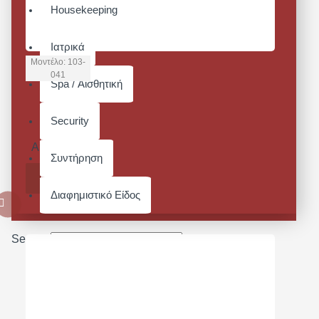
Housekeeping
Ιατρικά
Μοντέλο:
103-
041
Spa / Αισθητική
ΚΑΠΕΛΟ
ΒΕΑΝΙΕ
Security
ΜΑΥΡΟ
Από 7,44€
Συντήρηση
ΚΑΛΆΘΙ
Διαφημιστικό Είδος
Search