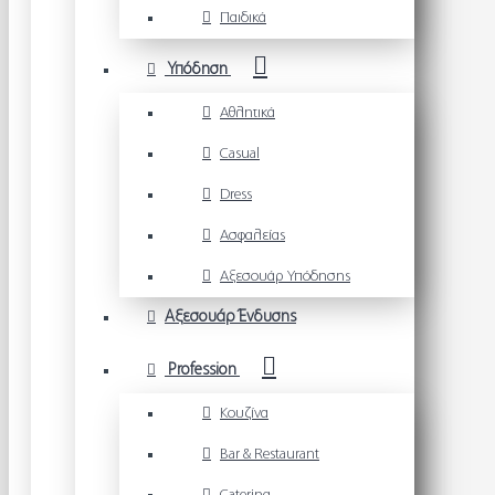
Παιδικά
Υπόδηση
Αθλητικά
Casual
Dress
Ασφαλείας
Αξεσουάρ Υπόδησης
Αξεσουάρ Ένδυσης
Profession
Κουζίνα
Bar & Restaurant