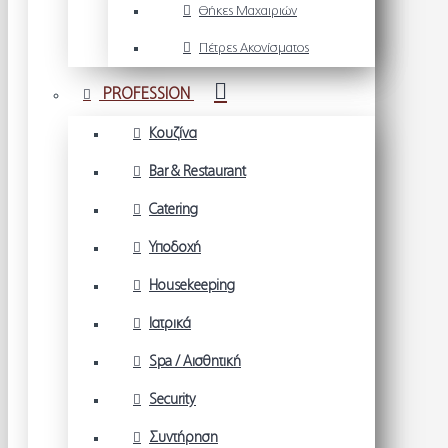
Θήκες Μαχαιριών
Πέτρες Ακονίσματος
PROFESSION
Κουζίνα
Bar & Restaurant
Catering
Υποδοχή
Housekeeping
Ιατρικά
Spa / Αισθητική
Security
Συντήρηση