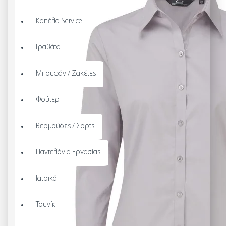
Καπέλα Service
Γραβάτα
Μπουφάν / Ζακέτες
Φούτερ
Βερμούδες / Σορτς
Παντελόνια Εργασίας
Ιατρικά
Τουνίκ