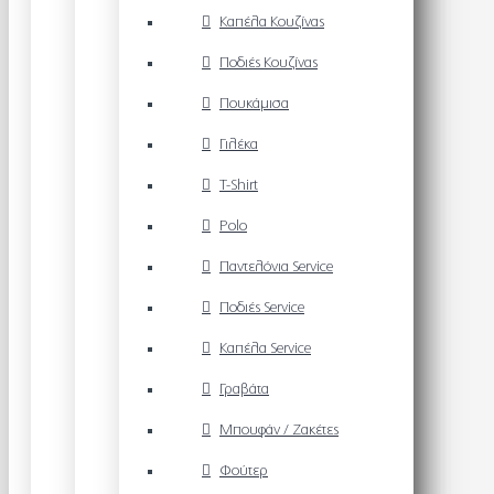
Καπέλα Κουζίνας
Ποδιές Κουζίνας
Πουκάμισα
Γιλέκα
T-Shirt
Polo
Παντελόνια Service
Ποδιές Service
Καπέλα Service
Γραβάτα
Μπουφάν / Ζακέτες
Φούτερ