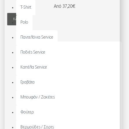
Από 37,20€
T-Shirt
ΚΑΛΆΘΙ
Polo
Παντελόνια Service
Ποδιές Service
Καπέλα Service
Γραβάτα
Μπουφάν / Ζακέτες
Φούτερ
Βερμούδες / Σορτς