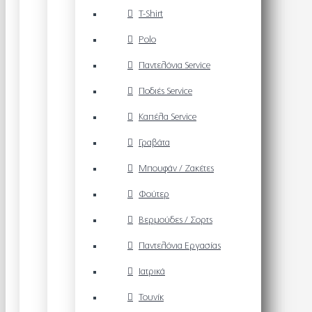
T-Shirt
Polo
Παντελόνια Service
Ποδιές Service
Καπέλα Service
Γραβάτα
Μπουφάν / Ζακέτες
Φούτερ
Βερμούδες / Σορτς
Παντελόνια Εργασίας
Ιατρικά
Τουνίκ