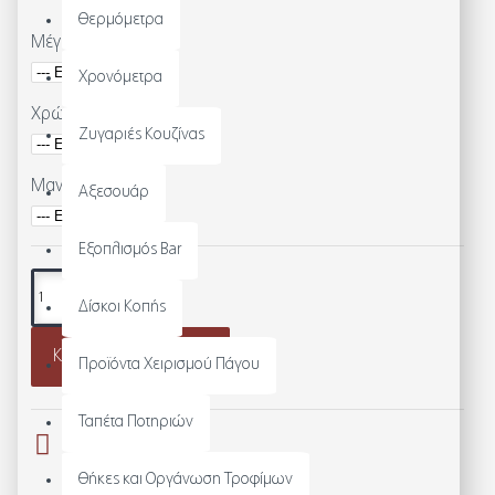
Θερμόμετρα
Μέγεθος
Χρονόμετρα
Χρώμα
Ζυγαριές Κουζίνας
Μανίκι
Αξεσουάρ
Εξοπλισμός Bar
Δίσκοι Κοπής
Καλάθι
Κέντημα
Προϊόντα Χειρισμού Πάγου
Ταπέτα Ποτηριών
Θήκες και Οργάνωση Τροφίμων