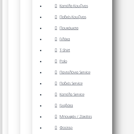
Καπέλα Κουζίνας
Ποδιές Κουζίνας
Πουκάμισα
Γιλέκα
T-Shirt
Polo
Παντελόνια Service
Ποδιές Service
Καπέλα Service
Γραβάτα
Μπουφάν / Ζακέτες
Φούτερ