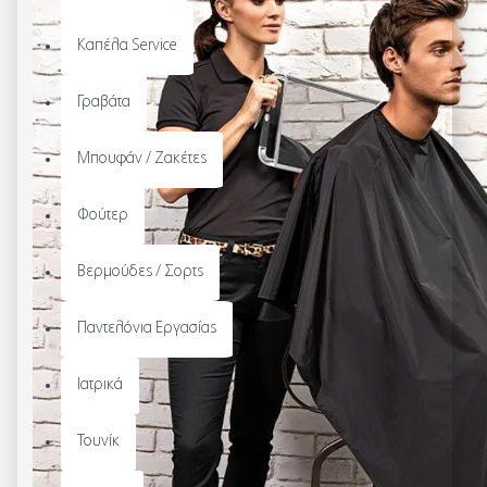
Καπέλα Service
Γραβάτα
Μπουφάν / Ζακέτες
Φούτερ
Βερμούδες / Σορτς
Παντελόνια Εργασίας
Ιατρικά
Τουνίκ