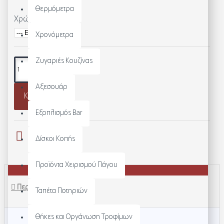
Θερμόμετρα
Χρώμα
Χρονόμετρα
Ζυγαριές Κουζίνας
Αξεσουάρ
Καλάθι
Εξοπλισμός Bar
Δίσκοι Κοπής
Προϊόντα Χειρισμού Πάγου
Περιγραφή
Ταπέτα Ποτηριών
Θήκες και Οργάνωση Τροφίμων