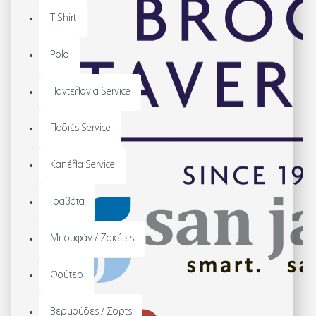
T-Shirt
Polo
Παντελόνια Service
Ποδιές Service
Καπέλα Service
Γραβάτα
Μπουφάν / Ζακέτες
Φούτερ
Βερμούδες / Σορτς