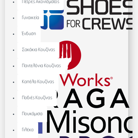
Πέτρες Ακονίσματος
Γυναικεία
Ένδυση
Σακάκια Κουζίνας
Παντελόνια Κουζίνας
Καπέλα Κουζίνας
Ποδιές Κουζίνας
Πουκάμισα
Γιλέκα