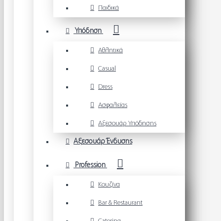
Παιδικά
Υπόδηση
Αθλητικά
Casual
Dress
Ασφαλείας
Αξεσουάρ Υπόδησης
Αξεσουάρ Ένδυσης
Profession
Κουζίνα
Bar & Restaurant