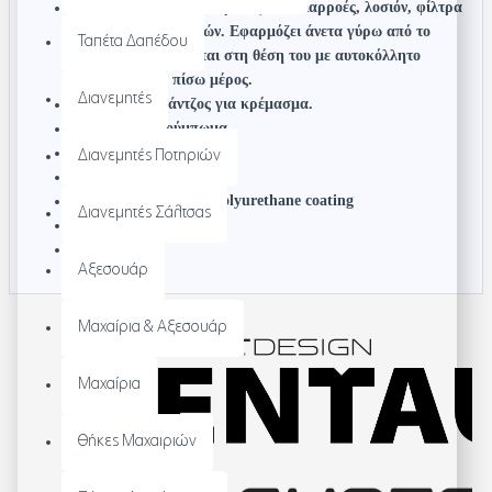
Πλήρη κάλυψη του σώματος από διαρροές, λοσιόν, φίλτρα
και κοψίματα μαλλιών. Εφαρμόζει άνετα γύρω από το
Ταπέτα Δαπέδου
λαιμό και στερεώνεται στη θέση του με αυτοκόλλητο
κούμπωμα στο πίσω μέρος.
Διανεμητές
Υφασμάτινος γάντζος για κρέμασμα.
Ρυθμιζόμενο κούμπωμα
Αδιάβροχο
Διανεμητές Ποτηριών
One size
100% Polyester with Polyurethane coating
Διανεμητές Σάλτσας
Πλύσιμο στους 60C
Βάρος: 110gr
Αξεσουάρ
Μαχαίρια & Αξεσουάρ
Μαχαίρια
Θήκες Μαχαιριών