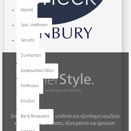
Ιατρικά
Spa / Αισθητική
Security
Συντήρηση
Διαφημιστικό Είδος
Profession
Κουζίνα
Επαγγελματική ένδυση, υπόδηση και εξοπλισμός κουζίνας
Bar & Restaurant
και εστίασης... με ποιότητα, εξυπηρέτηση και έμπνευση.