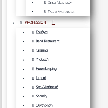
Θήκες Μαχαιριών
Πέτρες Ακονίσματος
PROFESSION
Κουζίνα
Bar & Restaurant
Catering
Υποδοχή
Housekeeping
Ιατρικά
Spa / Αισθητική
Security
Συντήρηση