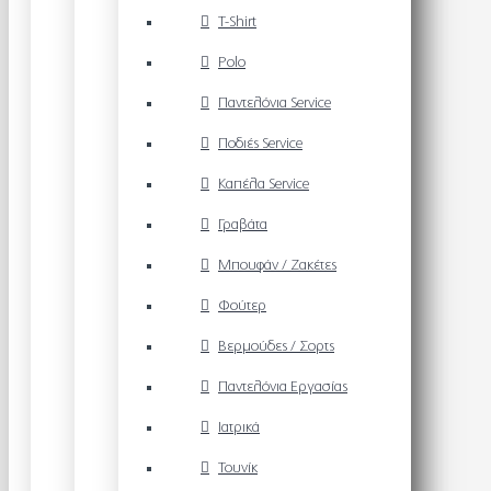
T-Shirt
Polo
Παντελόνια Service
Ποδιές Service
Καπέλα Service
Γραβάτα
Μπουφάν / Ζακέτες
Φούτερ
Βερμούδες / Σορτς
Παντελόνια Εργασίας
Ιατρικά
Τουνίκ