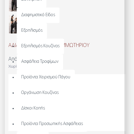
Διαφημιστικό Είδος
Εξοπλισμός
ΑΔΙΑΒΡΟΧΗ ΡΟΜΠΑ ΚΟΜΜΩΤΗΡΙΟΥ
Εξοπλισμός Κουζίνας
Από 19,84€
Ασφάλεια Τροφίμων
Χωρίς ΦΠΑ: 16,00€
Προϊόντα Χειρισμού Πάγου
Διαθεσιμότητα:
Άμεσα Διαθέσιμο
Οργάνωση Κουζίνας
Μοντέλο:
PR116
Δίσκοι Κοπής
Προϊόντα Προσωπικής Ασφάλειας