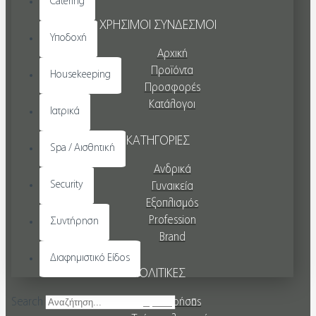
Catering
ΧΡΗΣΙΜΟΙ ΣΥΝΔΕΣΜΟΙ
Υποδοχή
Αρχική
Προϊόντα
Housekeeping
Προσφορές
Κατάλογοι
Ιατρικά
ΚΑΤΗΓΟΡΙΕΣ
Spa / Αισθητική
Ανδρικά
Security
Γυναικεία
Εξοπλισμός
Profession
Συντήρηση
Brand
Διαφημιστικό Είδος
ΠΟΛΙΤΙΚΕΣ
Όροι χρήσης
Search