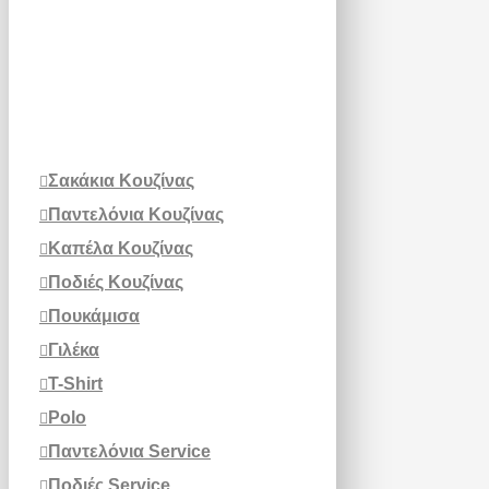
Σακάκια Κουζίνας
Παντελόνια Κουζίνας
Καπέλα Κουζίνας
Ποδιές Κουζίνας
Πουκάμισα
Γιλέκα
T-Shirt
Polo
Παντελόνια Service
Ποδιές Service