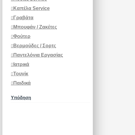
Καπέλα Service
Γραβάτα
Μπουφάν / Ζακέτες
Φούτερ
Βερμούδες / Σορτς
Παντελόνια Εργασίας
Ιατρικά
Τουνίκ
Παιδικά
Υπόδηση