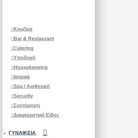
Κουζίνα
Bar & Restaurant
Catering
Υποδοχή
Housekeeping
Ιατρικά
Spa / Αισθητική
Security
Συντήρηση
Διαφημιστικό Είδος
ΓΥΝΑΙΚΕΊΑ