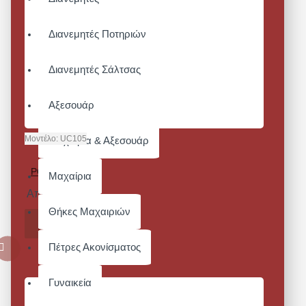
Διανεμητές Ποτηριών
Διανεμητές Σάλτσας
Αξεσουάρ
Μοντέλο:
UC105
Μαχαίρια & Αξεσουάρ
ACTIVE
POLOSHIRT
Μαχαίρια
Από 13,64€
Θήκες Μαχαιριών
ΚΑΛΆΘΙ
Πέτρες Ακονίσματος
Γυναικεία