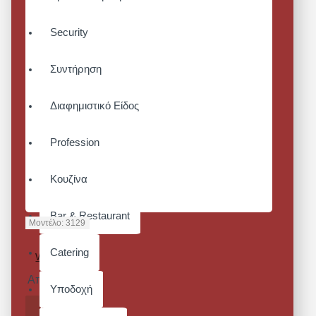
Security
Συντήρηση
Διαφημιστικό Είδος
Profession
Κουζίνα
Bar & Restaurant
Μοντέλο:
3129
APRON
Catering
WITH SLIT
Από 24,80€
Υποδοχή
ΚΑΛΆΘΙ