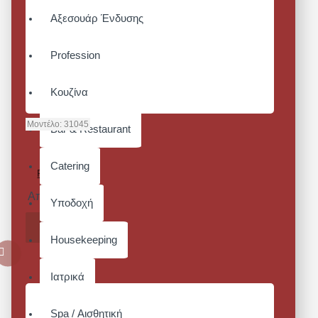
Αξεσουάρ Ένδυσης
Profession
Κουζίνα
Μοντέλο:
31045
Bar & Restaurant
APRON
WITH
Catering
POCKETS
Από 22,32€
Υποδοχή
ΚΑΛΆΘΙ
Housekeeping
Ιατρικά
Spa / Αισθητική