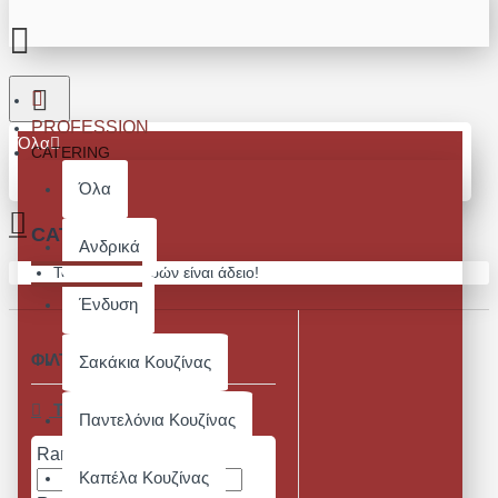
PROFESSION
Όλα
CATERING
Όλα
CATERING
Ανδρικά
Το καλάθι αγορών είναι άδειο!
Ένδυση
ΦΙΛΤΡΑ
Σακάκια Κουζίνας
Καθαρισμός
Τιμή
Παντελόνια Κουζίνας
Range Slider
Καπέλα Κουζίνας