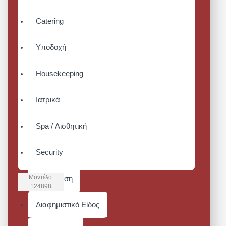
Catering
Υποδοχή
Housekeeping
Ιατρικά
Spa / Αισθητική
Security
Μοντέλο:
Συντήρηση
124898
BANKA
Διαφημιστικό Είδος
UNISEX
ΠΟΔΙΑ