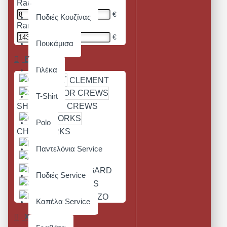
Range Min
€
Ποδιές Κουζίνας
Range Max
€
Πουκάμισα
Brands
Γιλέκα
CLEMENT
T-Shirt
SHOES FOR CREWS
Polo
CHEFWORKS
KENTAUR
Παντελόνια Service
ADHERA
BRAGARD
Ποδιές Service
SEGERS
MOZO
Καπέλα Service
SHOES
Χρώμα