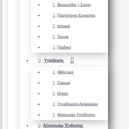
Βερμούδες / Σορτς
Παντελόνια Εργασίας
Ιατρικά
Τουνίκ
Παιδικά
Υπόδηση
Αθλητικά
Casual
Dress
Υποδήματα Ασφαλείας
Αξεσουάρ Υπόδησης
Αξεσουάρ Ένδυσης