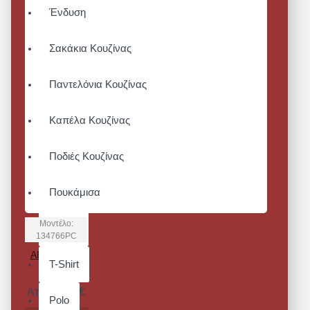
Ένδυση
Σακάκια Κουζίνας
Παντελόνια Κουζίνας
Καπέλα Κουζίνας
Ποδιές Κουζίνας
Πουκάμισα
Μοντέλο:
Γιλέκα
134766PC
ADVY ΠΟΔΙΑ
T-Shirt
ΛΑΙΜΟΥ
Από 24,80€
Polo