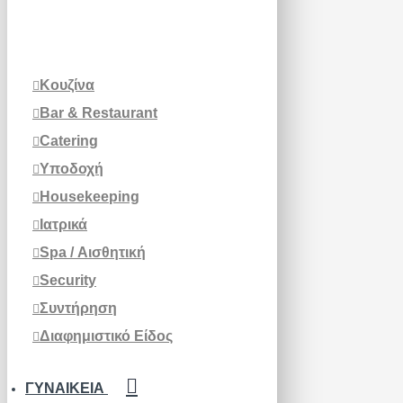
Κουζίνα
Bar & Restaurant
Catering
Υποδοχή
Housekeeping
Ιατρικά
Spa / Αισθητική
Security
Συντήρηση
Διαφημιστικό Είδος
ΓΥΝΑΙΚΕΊΑ