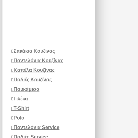
Σακάκια Κουζίνας
Παντελόνια Κουζίνας
Καπέλα Κουζίνας
Ποδιές Κουζίνας
Πουκάμισα
Γιλέκα
T-Shirt
Polo
Παντελόνια Service
Ποδιές Service