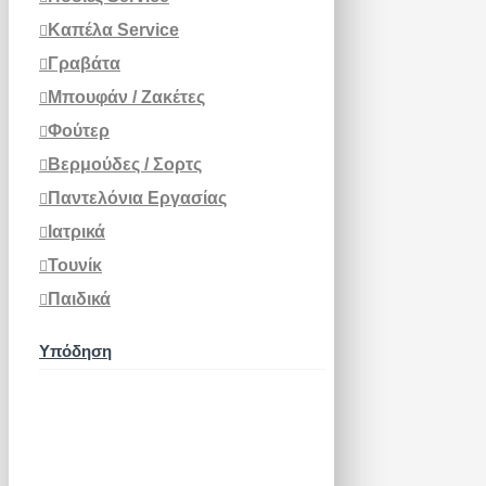
Καπέλα Service
Γραβάτα
Μπουφάν / Ζακέτες
Φούτερ
Βερμούδες / Σορτς
Παντελόνια Εργασίας
Ιατρικά
Τουνίκ
Παιδικά
Υπόδηση