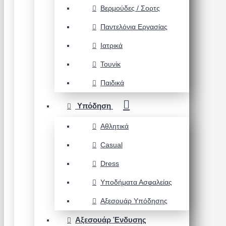
Βερμούδες / Σορτς
Παντελόνια Εργασίας
Ιατρικά
Τουνίκ
Παιδικά
Υπόδηση
Αθλητικά
Casual
Dress
Υποδήματα Ασφαλείας
Αξεσουάρ Υπόδησης
Αξεσουάρ Ένδυσης