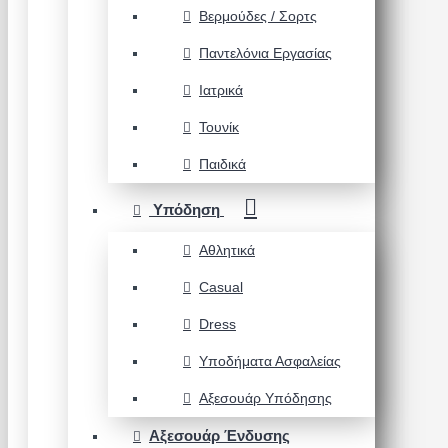
Βερμούδες / Σορτς
Παντελόνια Εργασίας
Ιατρικά
Τουνίκ
Παιδικά
Υπόδηση
Αθλητικά
Casual
Dress
Υποδήματα Ασφαλείας
Αξεσουάρ Υπόδησης
Αξεσουάρ Ένδυσης