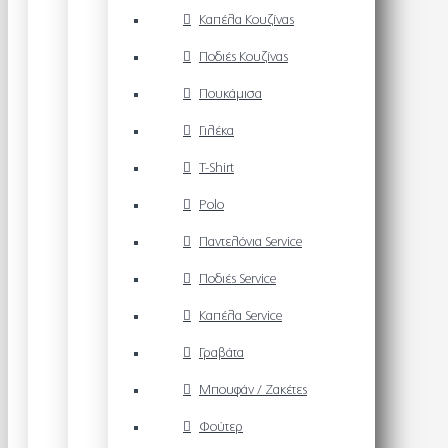
Καπέλα Κουζίνας
Ποδιές Κουζίνας
Πουκάμισα
Γιλέκα
T-Shirt
Polo
Παντελόνια Service
Ποδιές Service
Καπέλα Service
Γραβάτα
Μπουφάν / Ζακέτες
Φούτερ