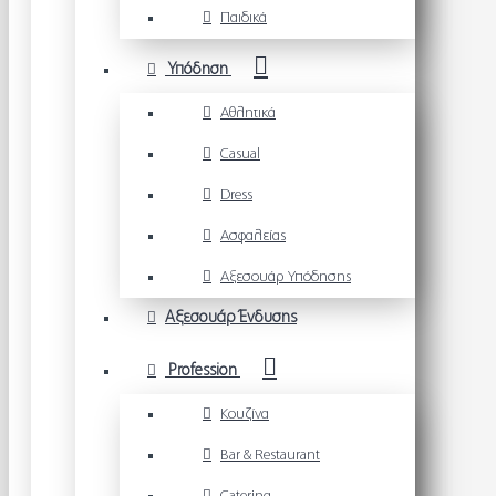
Παιδικά
Υπόδηση
Αθλητικά
Casual
Dress
Ασφαλείας
Αξεσουάρ Υπόδησης
Αξεσουάρ Ένδυσης
Profession
Κουζίνα
Bar & Restaurant