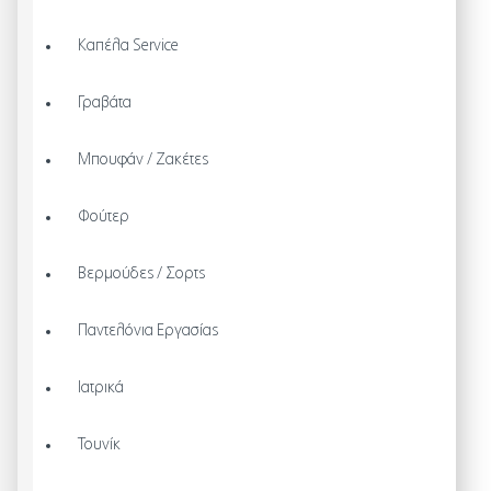
Καπέλα Service
Γραβάτα
Μπουφάν / Ζακέτες
Φούτερ
Βερμούδες / Σορτς
Παντελόνια Εργασίας
Ιατρικά
Τουνίκ