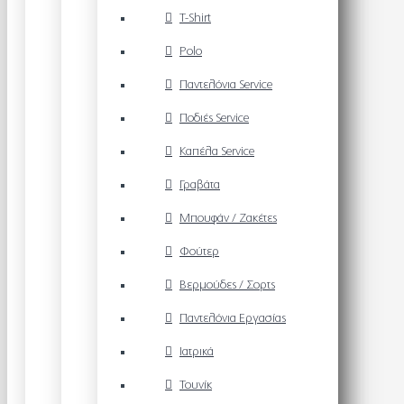
T-Shirt
Polo
Παντελόνια Service
Ποδιές Service
Καπέλα Service
Γραβάτα
Μπουφάν / Ζακέτες
Φούτερ
Βερμούδες / Σορτς
Παντελόνια Εργασίας
Ιατρικά
Τουνίκ