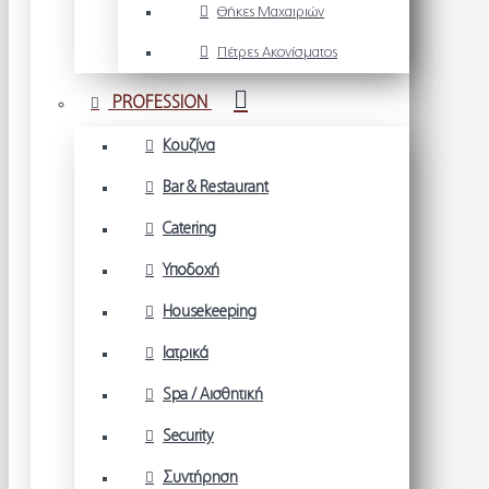
Θήκες Μαχαιριών
Πέτρες Ακονίσματος
PROFESSION
Κουζίνα
Bar & Restaurant
Catering
Υποδοχή
Housekeeping
Ιατρικά
Spa / Αισθητική
Security
Συντήρηση