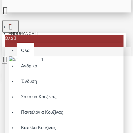
ENDURANCE II
Όλα
Όλα
Ανδρικά
Το καλάθι αγορών είναι άδειο!
Ένδυση
Σακάκια Κουζίνας
Παντελόνια Κουζίνας
Καπέλα Κουζίνας