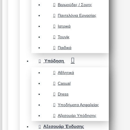
Βερμούδες / Σορτς
Παντελόνια Εργασίας
Ιατρικά
Τουνίκ
Παιδικά
Υπόδηση
Αθλητικά
Casual
Dress
Υποδήματα Ασφαλείας
Αξεσουάρ Υπόδησης
Αξεσουάρ Ένδυσης