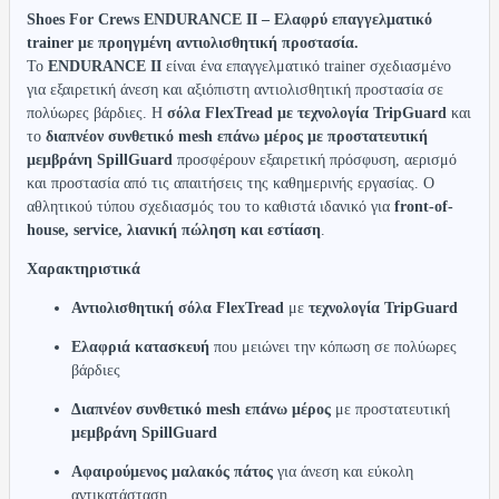
Shoes For Crews ENDURANCE II – Ελαφρύ επαγγελματικό
trainer με προηγμένη αντιολισθητική προστασία.
Το
ENDURANCE II
είναι ένα επαγγελματικό trainer σχεδιασμένο
για εξαιρετική άνεση και αξιόπιστη αντιολισθητική προστασία σε
πολύωρες βάρδιες. Η
σόλα FlexTread με τεχνολογία TripGuard
και
το
διαπνέον συνθετικό mesh επάνω μέρος με προστατευτική
μεμβράνη SpillGuard
προσφέρουν εξαιρετική πρόσφυση, αερισμό
και προστασία από τις απαιτήσεις της καθημερινής εργασίας. Ο
αθλητικού τύπου σχεδιασμός του το καθιστά ιδανικό για
front-of-
house, service, λιανική πώληση και εστίαση
.
Χαρακτηριστικά
Αντιολισθητική σόλα FlexTread
με
τεχνολογία TripGuard
Ελαφριά κατασκευή
που μειώνει την κόπωση σε πολύωρες
βάρδιες
Διαπνέον συνθετικό mesh επάνω μέρος
με προστατευτική
μεμβράνη SpillGuard
Αφαιρούμενος μαλακός πάτος
για άνεση και εύκολη
αντικατάσταση