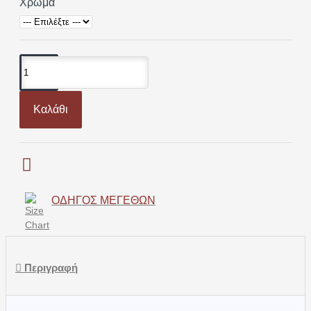
Χρώμα
Καλάθι
ΟΔΗΓΌΣ ΜΕΓΕΘΏΝ
Περιγραφή