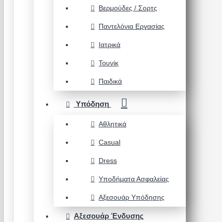
Βερμούδες / Σορτς
Παντελόνια Εργασίας
Ιατρικά
Τουνίκ
Παιδικά
Υπόδηση
Αθλητικά
Casual
Dress
Υποδήματα Ασφαλείας
Αξεσουάρ Υπόδησης
Αξεσουάρ Ένδυσης