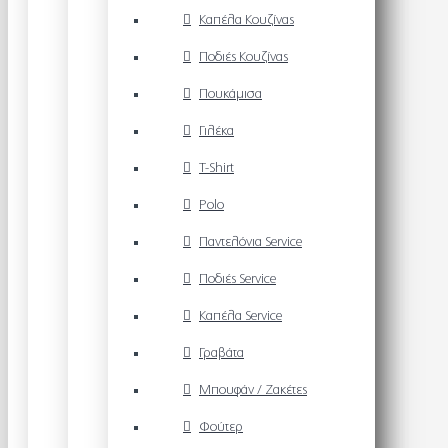
Καπέλα Κουζίνας
Ποδιές Κουζίνας
Πουκάμισα
Γιλέκα
T-Shirt
Polo
Παντελόνια Service
Ποδιές Service
Καπέλα Service
Γραβάτα
Μπουφάν / Ζακέτες
Φούτερ