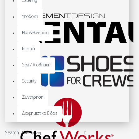
Catering
Υποδοχή
Housekeeping
Ιατρικά
Spa / Αισθητική
Security
Συντήρηση
Διαφημιστικό Είδος
Search