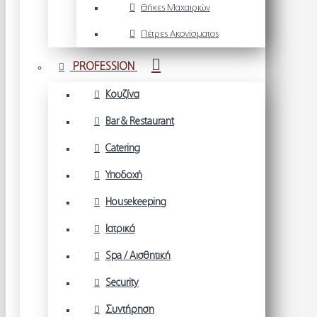
Θήκες Μαχαιριών
Πέτρες Ακονίσματος
PROFESSION
Κουζίνα
Bar & Restaurant
Catering
Υποδοχή
Housekeeping
Ιατρικά
Spa / Αισθητική
Security
Συντήρηση