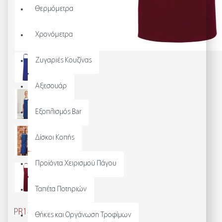
Θερμόμετρα
Χρονόμετρα
Ζυγαριές Κουζίνας
Αξεσουάρ
Εξοπλισμός Bar
Δίσκοι Κοπής
Προϊόντα Χειρισμού Πάγου
Ταπέτα Ποτηριών
PR149 - ΠΑΙΔΙΚΗ ΠΟΔΙΑ ΛΑΙΜΟΥ
Θήκες και Οργάνωση Τροφίμων