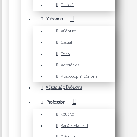
Παιδικά
Υπόδηση
Αθλητικά
Casual
Dress
Ασφαλείας
Αξεσουάρ Υπόδησης
Αξεσουάρ Ένδυσης
Profession
Κουζίνα
Bar & Restaurant