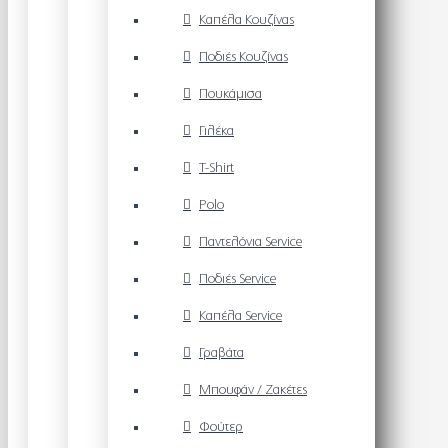
Καπέλα Κουζίνας
Ποδιές Κουζίνας
Πουκάμισα
Γιλέκα
T-Shirt
Polo
Παντελόνια Service
Ποδιές Service
Καπέλα Service
Γραβάτα
Μπουφάν / Ζακέτες
Φούτερ