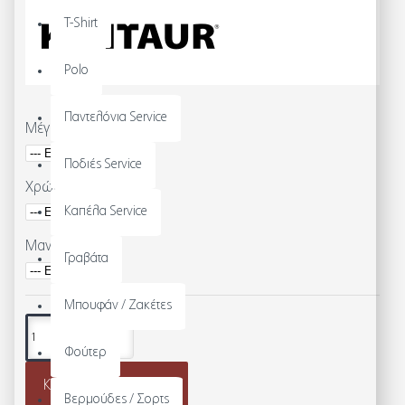
T-Shirt
Polo
Παντελόνια Service
Μέγεθος
Ποδιές Service
Χρώμα
Καπέλα Service
Μανίκι
Γραβάτα
Μπουφάν / Ζακέτες
Φούτερ
Καλάθι
Κέντημα
Βερμούδες / Σορτς