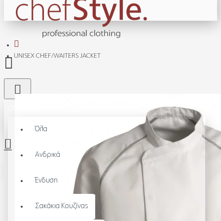
UNISEX CHEF/WAITERS JACKET
Όλα
Όλα
Ανδρικά
Το καλάθι αγορών είναι άδειο!
Ένδυση
Σακάκια Κουζίνας