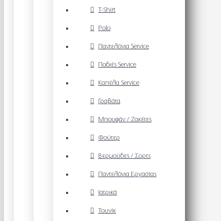
T-Shirt
Polo
Παντελόνια Service
Ποδιές Service
Καπέλα Service
Γραβάτα
Μπουφάν / Ζακέτες
Φούτερ
Βερμούδες / Σορτς
Παντελόνια Εργασίας
Ιατρικά
Τουνίκ