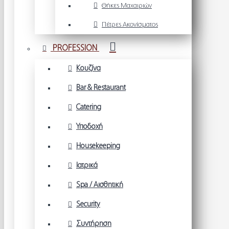
Θήκες Μαχαιριών
Πέτρες Ακονίσματος
PROFESSION
Κουζίνα
Bar & Restaurant
Catering
Υποδοχή
Housekeeping
Ιατρικά
Spa / Αισθητική
Security
Συντήρηση