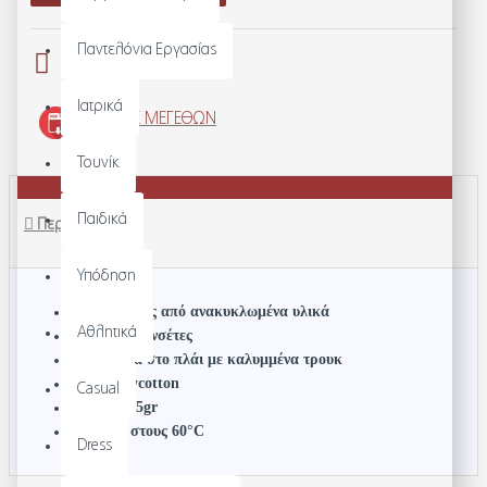
Παντελόνια Εργασίας
Ιατρικά
ΟΔΗΓΌΣ ΜΕΓΕΘΏΝ
Τουνίκ
Παιδικά
Περιγραφή
Υπόδηση
Πολυεστέρας από ανακυκλωμένα υλικά
Αθλητικά
Γαλλικές μανσέτες
Κούμπωμα στο πλάι με καλυμμένα τρουκ
65/35 Polycotton
Casual
Bάρος: 175gr
Πλύσιμο στους 60
°C
Dress