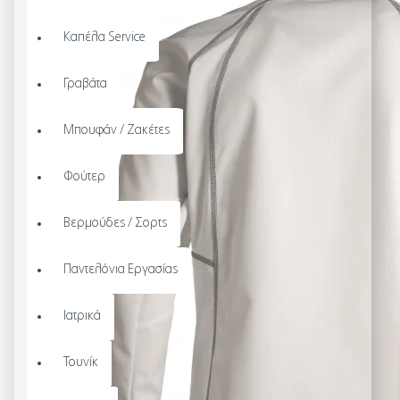
Καπέλα Service
Γραβάτα
Μπουφάν / Ζακέτες
Φούτερ
Βερμούδες / Σορτς
Παντελόνια Εργασίας
Ιατρικά
Τουνίκ