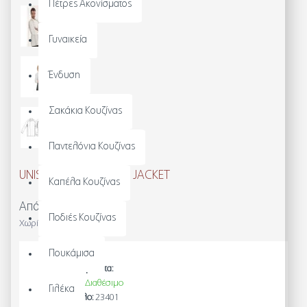
Πέτρες Ακονίσματος
Γυναικεία
Ένδυση
Σακάκια Κουζίνας
Παντελόνια Κουζίνας
UNISEX CHEF/WAITERS JACKET
Καπέλα Κουζίνας
Από 81,84€
Ποδιές Κουζίνας
Χωρίς ΦΠΑ: 66,00€
Πουκάμισα
Διαθεσιμότητα:
Άμεσα Διαθέσιμο
Γιλέκα
Μοντέλο:
23401