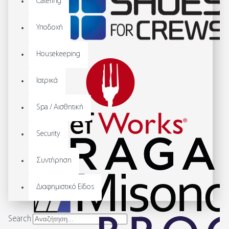
Catering
Υποδοχή
Housekeeping
Ιατρικά
Spa / Αισθητική
Security
Συντήρηση
Διαφημιστικό Είδος
Search