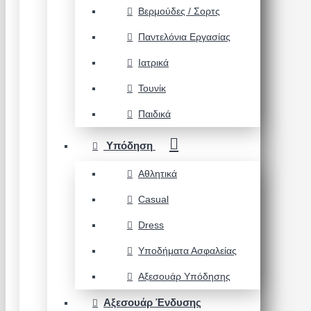
Βερμούδες / Σορτς
Παντελόνια Εργασίας
Ιατρικά
Τουνίκ
Παιδικά
Υπόδηση
Αθλητικά
Casual
Dress
Υποδήματα Ασφαλείας
Αξεσουάρ Υπόδησης
Αξεσουάρ Ένδυσης