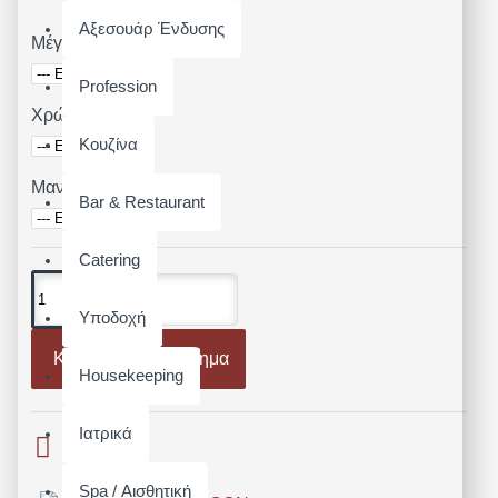
Αξεσουάρ Ένδυσης
Μέγεθος
Profession
Χρώμα
Κουζίνα
Μανίκι
Bar & Restaurant
Catering
Υποδοχή
Καλάθι
Κέντημα
Housekeeping
Ιατρικά
Spa / Αισθητική