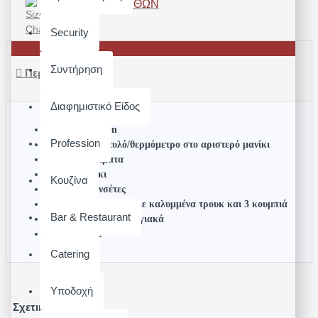
ΟΔΗΓΌΣ ΜΕΓΕΘΏΝ
Security
Συντήρηση
Περιγραφή
Διαφημιστικό Είδος
50/50 Polycotton
Profession
Υποδοχή για στυλό/θερμόμετρο στο αριστερό μανίκι
Πλαϊνά σκισίματα
Μακρύ μανίκι
Κουζίνα
Γαλλικές μανσέτες
Κεντρικό κούμπωμα με καλυμμένα τρουκ και 3 κουμπιά
Bar & Restaurant
Υποδοχή ποδιάς στον γιακά
Βάρος: 210gr
Catering
Υποδοχή
Σχετικά Προϊόντα