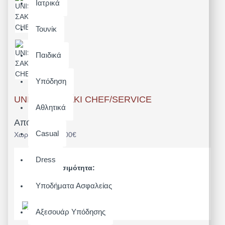
Ιατρικά
Τουνίκ
Παιδικά
Υπόδηση
UNISEX ΣΑΚΑΚΙ CHEF/SERVICE
Αθλητικά
Από 79,36€
Casual
Χωρίς ΦΠΑ: 64,00€
Dress
Διαθεσιμότητα:
Άμεσα Διαθέσιμο
Υποδήματα Ασφαλείας
Μοντέλο:
23511
Αξεσουάρ Υπόδησης