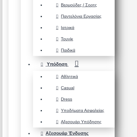
Βερμούδες / Σορτς
Παντελόνια Εργασίας
Ιατρικά
Τουνίκ
Παιδικά
Υπόδηση
Αθλητικά
Casual
Dress
Υποδήματα Ασφαλείας
Αξεσουάρ Υπόδησης
Αξεσουάρ Ένδυσης