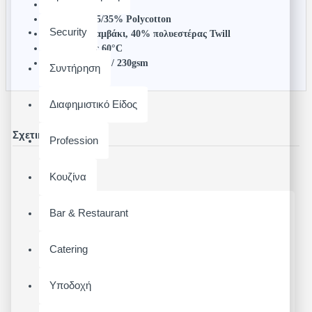
Ένα μέγεθος
Χρώματα: 65/35% Polycotton
Security
Τζιν: 60% βαμβάκι, 40% πολυεστέρας Twill
Πλύσιμο έως 60°C
Βάρος: 195gsm / 230gsm
Συντήρηση
Διαφημιστικό Είδος
Σχετικά Προϊόντα
Profession
Κουζίνα
Bar & Restaurant
Catering
Υποδοχή