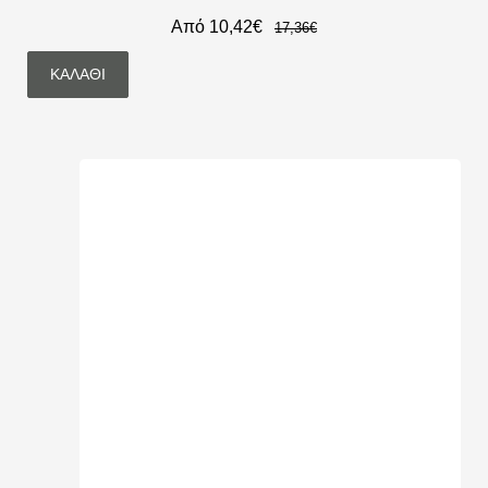
Από 10,42€
17,36€
ΚΑΛΆΘΙ