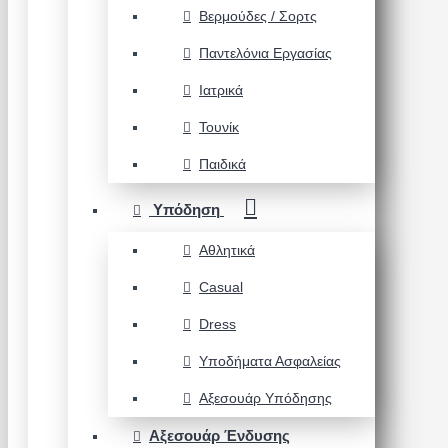
Βερμούδες / Σορτς
Παντελόνια Εργασίας
Ιατρικά
Τουνίκ
Παιδικά
Υπόδηση
Αθλητικά
Casual
Dress
Υποδήματα Ασφαλείας
Αξεσουάρ Υπόδησης
Αξεσουάρ Ένδυσης