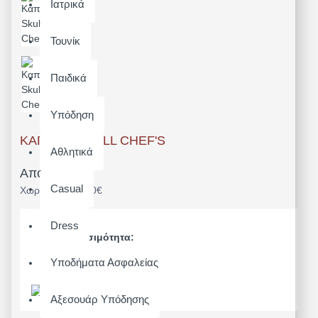
Ιατρικά
Τουνίκ
Παιδικά
Υπόδηση
ΚΑΠΈΛΟ SKULL CHEF'S
Αθλητικά
Από 9,92€
Casual
Χωρίς ΦΠΑ: 8,00€
Dress
Διαθεσιμότητα:
Άμεσα Διαθέσιμο
Υποδήματα Ασφαλείας
Μοντέλο:
PR653
Αξεσουάρ Υπόδησης