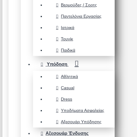
Βερμούδες / Σορτς
Παντελόνια Εργασίας
Ιατρικά
Τουνίκ
Παιδικά
Υπόδηση
Αθλητικά
Casual
Dress
Υποδήματα Ασφαλείας
Αξεσουάρ Υπόδησης
Αξεσουάρ Ένδυσης