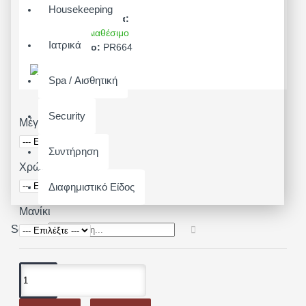
Housekeeping
Διαθεσιμότητα:
Άμεσα Διαθέσιμο
Ιατρικά
Μοντέλο:
PR664
Spa / Αισθητική
Security
Μέγεθος
Συντήρηση
Χρώμα
Διαφημιστικό Είδος
Μανίκι
Search