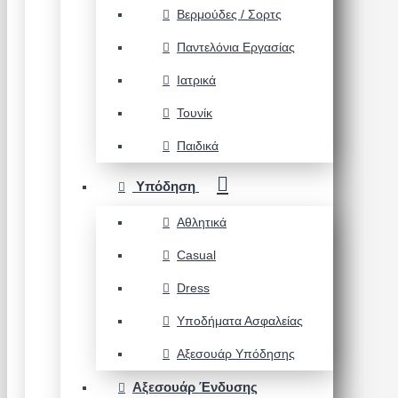
Βερμούδες / Σορτς
Παντελόνια Εργασίας
Ιατρικά
Τουνίκ
Παιδικά
Υπόδηση
Αθλητικά
Casual
Dress
Υποδήματα Ασφαλείας
Αξεσουάρ Υπόδησης
Αξεσουάρ Ένδυσης