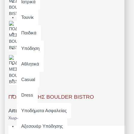
Ιατρικά
Τουνίκ
Παιδικά
Υπόδηση
Αθλητικά
Casual
Dress
ΠΟΔΙΑ ΜΕΣΗΣ BOULDER BISTRO
Από 47,12€
Υποδήματα Ασφαλείας
Χωρίς ΦΠΑ: 38,00€
Αξεσουάρ Υπόδησης