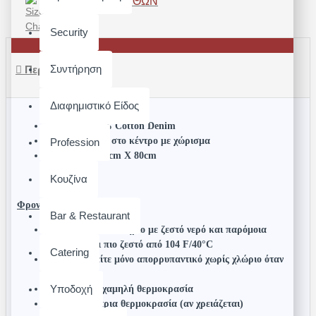
ΟΔΗΓΌΣ ΜΕΓΕΘΏΝ
Security
Συντήρηση
Περιγραφή
Διαφημιστικό Είδος
Ύφασμα: 100% Cotton Denim
Διαθέτει τσέπη στο κέντρο με χώρισμα
Profession
Διαστάσεις: 45cm X 80cm
Κουζίνα
Φροντίδα
Bar & Restaurant
Πλύσιμο στο πλυντήριο με ζεστό νερό και παρόμοια
χρώματα, όχι πιο ζεστό από 104 F/40°C
Catering
Χρησιμοποιείτε μόνο απορρυπαντικό χωρίς χλώριο όταν
χρειάζεται
Υποδοχή
Στέγνωμα σε χαμηλή θερμοκρασία
Σίδερο σε μέτρια θερμοκρασία (αν χρειάζεται)