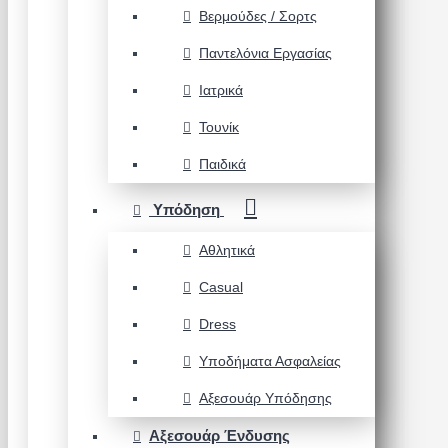
Βερμούδες / Σορτς
Παντελόνια Εργασίας
Ιατρικά
Τουνίκ
Παιδικά
Υπόδηση
Αθλητικά
Casual
Dress
Υποδήματα Ασφαλείας
Αξεσουάρ Υπόδησης
Αξεσουάρ Ένδυσης