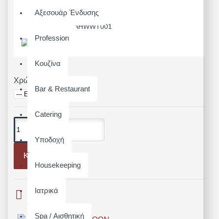
Διαθεσιμότητα:
Αξεσουάρ Ένδυσης
Άμεσα Διαθέσιμο
Μοντέλο:
AHWWT001
Profession
Κουζίνα
Χρώμα
Bar & Restaurant
Catering
Υποδοχή
Καλάθι
Housekeeping
Ιατρικά
Spa / Αισθητική