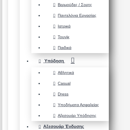
Βερμούδες / Σορτς
Παντελόνια Εργασίας
Ιατρικά
Τουνίκ
Παιδικά
Υπόδηση
Αθλητικά
Casual
Dress
Υποδήματα Ασφαλείας
Αξεσουάρ Υπόδησης
Αξεσουάρ Ένδυσης