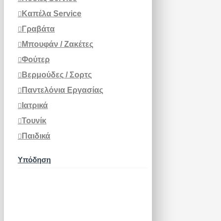
Καπέλα Service
Γραβάτα
Μπουφάν / Ζακέτες
Φούτερ
Βερμούδες / Σορτς
Παντελόνια Εργασίας
Ιατρικά
Τουνίκ
Παιδικά
Υπόδηση