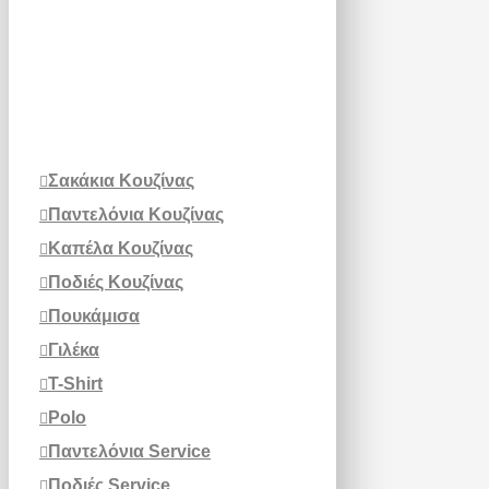
Σακάκια Κουζίνας
Παντελόνια Κουζίνας
Καπέλα Κουζίνας
Ποδιές Κουζίνας
Πουκάμισα
Γιλέκα
T-Shirt
Polo
Παντελόνια Service
Ποδιές Service