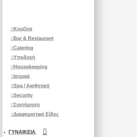
Κουζίνα
Bar & Restaurant
Catering
Υποδοχή
Housekeeping
Ιατρικά
Spa / Αισθητική
Security
Συντήρηση
Διαφημιστικό Είδος
ΓΥΝΑΙΚΕΊΑ