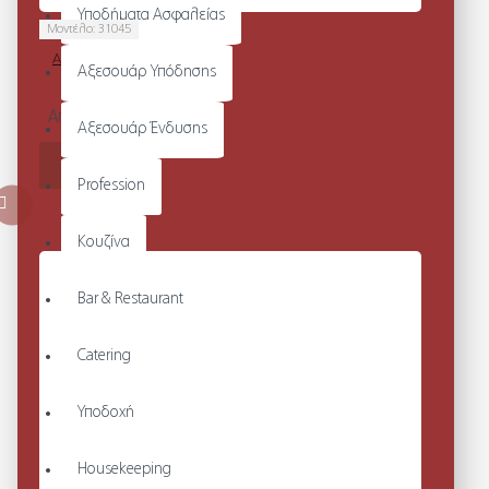
Υποδήματα Ασφαλείας
Μοντέλο:
31045
APRON WITH
Αξεσουάρ Υπόδησης
POCKETS
Από 22,32€
Αξεσουάρ Ένδυσης
ΚΑΛΆΘΙ
Profession
Κουζίνα
Bar & Restaurant
Catering
Υποδοχή
Housekeeping