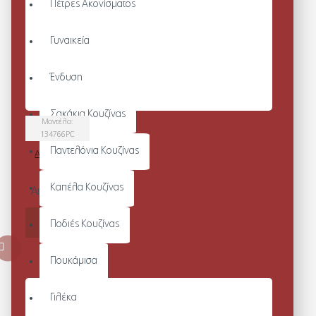
Πέτρες Ακονίσματος
Γυναικεία
Ένδυση
Σακάκια Κουζίνας
Μοντέλο:
134766PC
Παντελόνια Κουζίνας
ADVY ΠΟΔΙΑ
ΛΑΙΜΟΥ
Καπέλα Κουζίνας
Από 24,80€
ΚΑΛΆΘΙ
Ποδιές Κουζίνας
Πουκάμισα
Γιλέκα