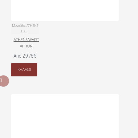
Μοντέλο:
ATHENS
HALF
ATHENS WAIST
APRON
Από 29,76€
ΚΑΛΆΘΙ