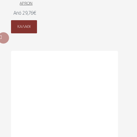
APRON
Από 29,76€
ΚΑΛΆΘΙ