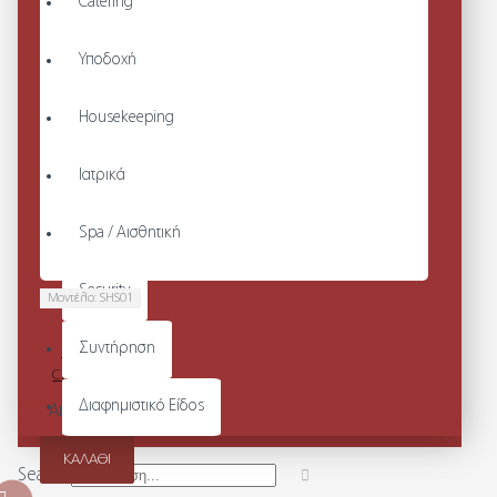
Catering
Υποδοχή
Housekeeping
Ιατρικά
Spa / Αισθητική
Security
Μοντέλο:
SHS01
ARYES
Συντήρηση
ΜΠΛΟΥΖΑ
CHEF - SHS01
Διαφημιστικό Είδος
Από 68,20€
ΚΑΛΆΘΙ
Search