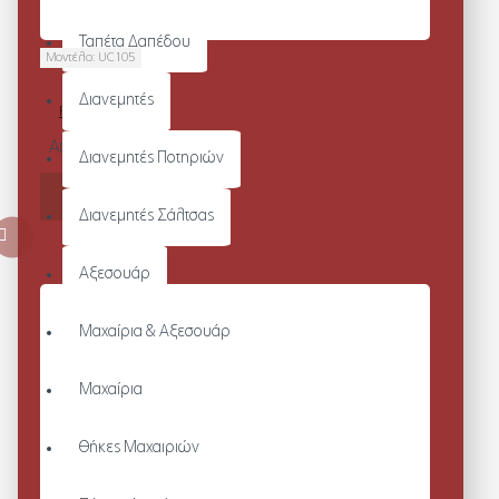
Ταπέτα Δαπέδου
Μοντέλο:
UC105
ACTIVE
Διανεμητές
POLOSHIRT
Από 13,64€
Διανεμητές Ποτηριών
ΚΑΛΆΘΙ
Διανεμητές Σάλτσας
Αξεσουάρ
Μαχαίρια & Αξεσουάρ
Μαχαίρια
Θήκες Μαχαιριών