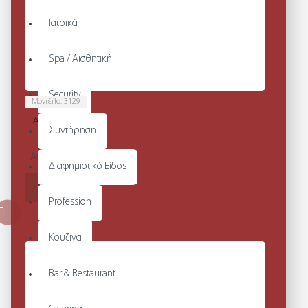
Ιατρικά
Spa / Αισθητική
Security
Μοντέλο:
3129
APRON WITH
Συντήρηση
SLIT
Από 24,80€
Διαφημιστικό Είδος
ΚΑΛΆΘΙ
Profession
Κουζίνα
Bar & Restaurant