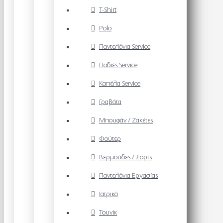
T-Shirt
Polo
Παντελόνια Service
Ποδιές Service
Καπέλα Service
Γραβάτα
Μπουφάν / Ζακέτες
Φούτερ
Βερμούδες / Σορτς
Παντελόνια Εργασίας
Ιατρικά
Τουνίκ