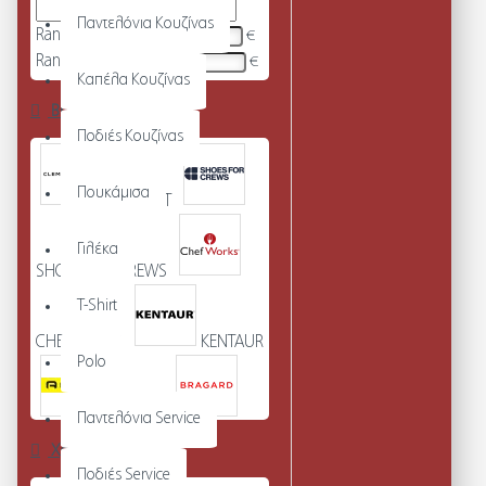
Παντελόνια Κουζίνας
Range Min
€
Range Max
€
Καπέλα Κουζίνας
Brands
Ποδιές Κουζίνας
Πουκάμισα
CLEMENT
Γιλέκα
SHOES FOR CREWS
T-Shirt
CHEFWORKS
KENTAUR
Polo
ADHERA
Παντελόνια Service
Χρώμα
Ποδιές Service
BRAGARD
SEGERS