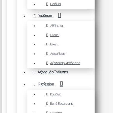
Παιδικά
Υπόδηση
Αθλητικά
Casual
Dress
Ασφαλείας
Αξεσουάρ Υπόδησης
Αξεσουάρ Ένδυσης
Profession
Κουζίνα
Bar & Restaurant