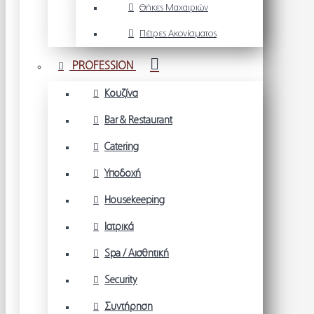
Θήκες Μαχαιριών
Πέτρες Ακονίσματος
PROFESSION
Κουζίνα
Bar & Restaurant
Catering
Υποδοχή
Housekeeping
Ιατρικά
Spa / Αισθητική
Security
Συντήρηση