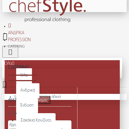
ΑΝΔΡΙΚΆ
PROFESSION
CATERING
Όλα
CATERING
Όλα
Ανδρικά
Το καλάθι αγορών είναι άδειο!
ΦΙΛΤΡΑ
Καθαρισμός
Ένδυση
Τιμή
Σακάκια Κουζίνας
Range Slider