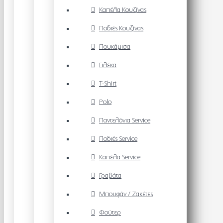
Καπέλα Κουζίνας
Ποδιές Κουζίνας
Πουκάμισα
Γιλέκα
T-Shirt
Polo
Παντελόνια Service
Ποδιές Service
Καπέλα Service
Γραβάτα
Μπουφάν / Ζακέτες
Φούτερ