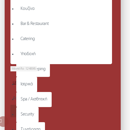
Κουζίνα
Bar & Restaurant
Catering
Υποδοχή
Μοντέλο:
124898
Housekeeping
BANKA
UNISEX ΠΟΔΙΑ
Ιατρικά
ΛΑΙΜΟΥ
Από 74,40€
Spa / Αισθητική
ΚΑΛΆΘΙ
Security
Συντήρηση