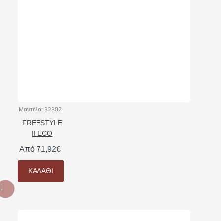
Μοντέλο:
32302
FREESTYLE
II ECO
Από 71,92€
ΚΑΛΆΘΙ