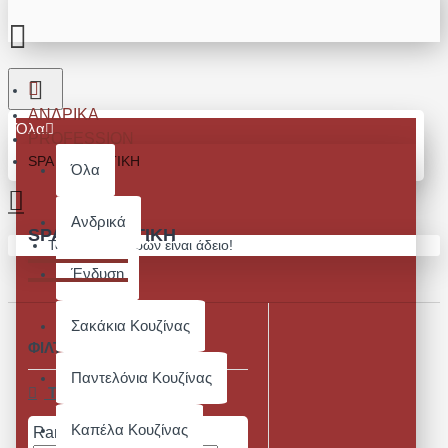
ΑΝΔΡΙΚΆ
Όλα
PROFESSION
SPA / ΑΙΣΘΗΤΙΚΉ
Όλα
Ανδρικά
SPA / ΑΙΣΘΗΤΙΚΉ
Το καλάθι αγορών είναι άδειο!
Ένδυση
Σακάκια Κουζίνας
ΦΙΛΤΡΑ
Καθαρισμός
Παντελόνια Κουζίνας
Τιμή
Καπέλα Κουζίνας
Range Slider