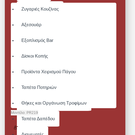
Ζυγαριές Κουζίνας
Αξεσουάρ
Εξοπλισμός Bar
Δίσκοι Κοπής
Προϊόντα Χειρισμού Πάγου
Ταπέτα Ποτηριών
Θήκες και Οργάνωση Τροφίμων
Μοντέλο:
PR219
Ταπέτα Δαπέδου
COMIS -
ΑΝΔΡΙΚΌ T-
SHIRT
Διανεμητές