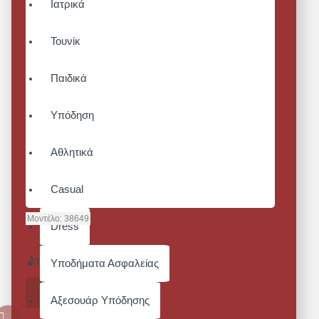
Ιατρικά
Τουνίκ
Παιδικά
Υπόδηση
Αθλητικά
Casual
Μοντέλο:
38649
Dress
DELRAY
Από 81,84€
Υποδήματα Ασφαλείας
ΚΑΛΆΘΙ
Αξεσουάρ Υπόδησης