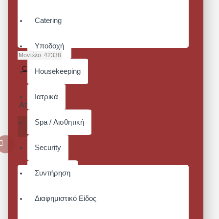
Catering
Υποδοχή
Μοντέλο:
42338
CATER ECO
Housekeeping
ΑΝΔΡΙΚΟ
ΜΑΥΡΟ
Ιατρικά
Από 91,00€
Spa / Αισθητική
ΚΑΛΆΘΙ
Security
Συντήρηση
Διαφημιστικό Είδος