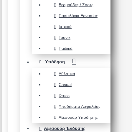
Βερμούδες / Σορτς
Παντελόνια Εργασίας
Ιατρικά
Τουνίκ
Παιδικά
Υπόδηση
Αθλητικά
Casual
Dress
Υποδήματα Ασφαλείας
Αξεσουάρ Υπόδησης
Αξεσουάρ Ένδυσης