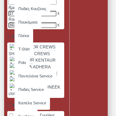
Range Min
Ποδιές Κουζίνας
€
Range Max
Πουκάμισα
€
Γιλέκα
Brands
T-Shirt
SHOES FOR CREWS
KENTAUR
Polo
ADHERA
ANTIDOTE
Παντελόνια Service
PREMIER
UNEEK
Ποδιές Service
clothing
Καπέλα Service
Φύλο
Άνδρας
Γυναίκα