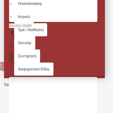
Housekeeping
Ιατρικά
Μοντέλο:
28289
Spa / Αισθητική
EVOLUTION
II - ΛΕΥΚΟ
Security
Από 110,36€
Συντήρηση
ΚΑΛΆΘΙ
Διαφημιστικό Είδος
Search