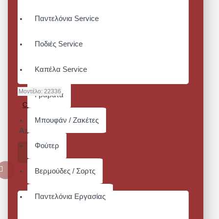
Παντελόνια Service
Ποδιές Service
Καπέλα Service
Μοντέλο:
22336
Γραβάτα
CONDOR ΙΙ-
WHITE
Μπουφάν / Ζακέτες
Από 81,84€
Φούτερ
ΚΑΛΆΘΙ
Βερμούδες / Σορτς
Παντελόνια Εργασίας