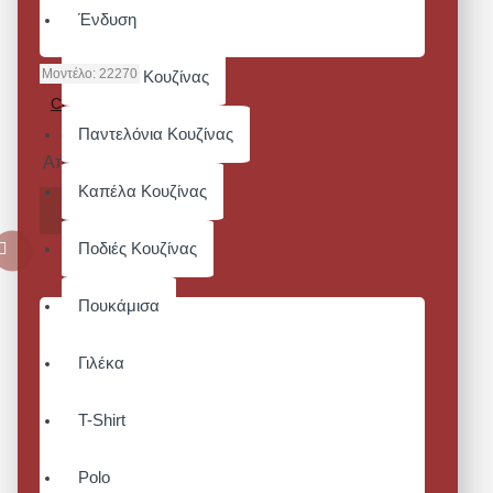
Ένδυση
Μοντέλο:
22270
Σακάκια Κουζίνας
CONDOR ΙΙ-
BLACK
Παντελόνια Κουζίνας
Από 81,84€
Καπέλα Κουζίνας
ΚΑΛΆΘΙ
Ποδιές Κουζίνας
Πουκάμισα
Γιλέκα
T-Shirt
Polo