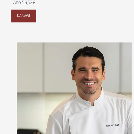
Από 59,52€
ΚΑΛΆΘΙ