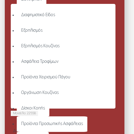
Διαφημιστικό Είδος
Εξοπλισμός
Εξοπλισμός Κουζίνας
Ασφάλεια Τροφίμων
Προϊόντα Χειρισμού Πάγου
Οργάνωση Κουζίνας
Δίσκοι Κοπής
Μοντέλο:
22558
TOBY II
Προϊόντα Προσωπικής Ασφάλειας
Από 96,72€