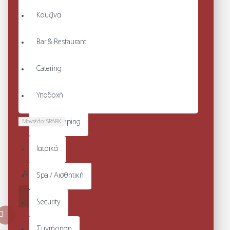
Κουζίνα
Bar & Restaurant
Catering
Υποδοχή
Μοντέλο:
SPARK
Housekeeping
SPARK -
ΤΟΥΝΙΚ
Ιατρικά
ΑΝΔΡΙΚΗ
Από 80,60€
Spa / Αισθητική
ΚΑΛΆΘΙ
Security
Συντήρηση