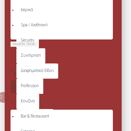
Ιατρικά
Spa / Αισθητική
Security
Μοντέλο:
16946
UNISEX
Συντήρηση
JOGGING
PANTS
Διαφημιστικό Είδος
Από 37,20€
Profession
ΚΑΛΆΘΙ
Κουζίνα
Bar & Restaurant