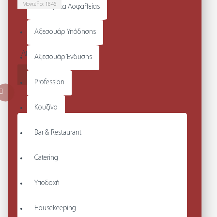
Μοντέλο:
1646
Υποδήματα Ασφαλείας
UNISEX
JOGGING
Αξεσουάρ Υπόδησης
PANTS
Από 46,50€
Αξεσουάρ Ένδυσης
ΚΑΛΆΘΙ
Profession
Κουζίνα
Bar & Restaurant
Catering
Υποδοχή
Housekeeping