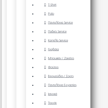
T-Shirt
Polo
Παντελόνια Service
Ποδιές Service
Καπέλα Service
Γραβάτα
Μπουφάν / Ζακέτες
Φούτερ
Βερμούδες / Σορτς
Παντελόνια Εργασίας
Ιατρικά
Τουνίκ