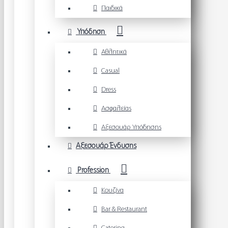
Παιδικά
Υπόδηση
Αθλητικά
Casual
Dress
Ασφαλείας
Αξεσουάρ Υπόδησης
Αξεσουάρ Ένδυσης
Profession
Κουζίνα
Bar & Restaurant