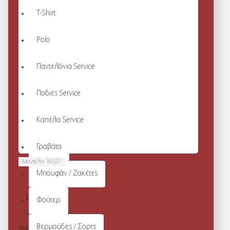
T-Shirt
Polo
Παντελόνια Service
Ποδιές Service
Καπέλα Service
Γραβάτα
Μοντέλο:
16527
Μπουφάν / Ζακέτες
UNISEX
CARGO
ΠΑΝΤΕΛΟΝΙ
Φούτερ
Από 32,24€
Βερμούδες / Σορτς