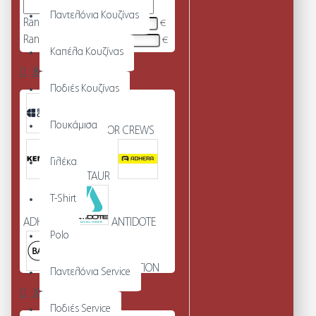
Παντελόνια Κουζίνας
Range Min
€
Range Max
€
Καπέλα Κουζίνας
Brands
Ποδιές Κουζίνας
Πουκάμισα
SHOES FOR CREWS
Γιλέκα
KENTAUR
T-Shirt
ADHERA
ANTIDOTE
Polo
BASICS COLLECTION
Παντελόνια Service
Χρώμα
Ποδιές Service
UNEEK clothing