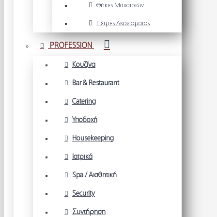
Θήκες Μαχαιριών
Πέτρες Ακονίσματος
PROFESSION
Κουζίνα
Bar & Restaurant
Catering
Υποδοχή
Housekeeping
Ιατρικά
Spa / Αισθητική
Security
Συντήρηση