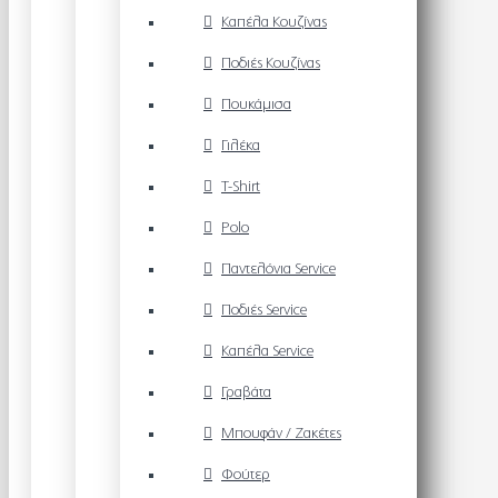
Καπέλα Κουζίνας
Ποδιές Κουζίνας
Πουκάμισα
Γιλέκα
T-Shirt
Polo
Παντελόνια Service
Ποδιές Service
Καπέλα Service
Γραβάτα
Μπουφάν / Ζακέτες
Φούτερ