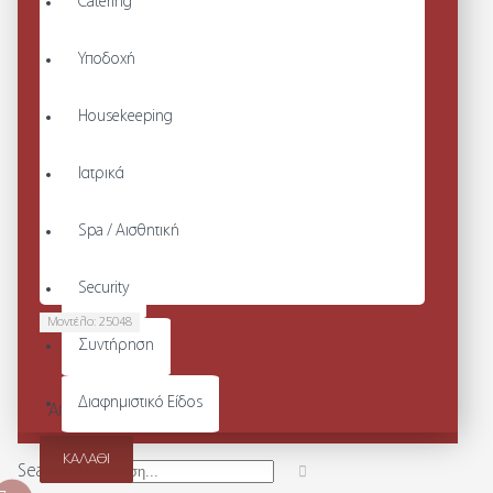
Catering
Υποδοχή
Housekeeping
Ιατρικά
Spa / Αισθητική
Security
Μοντέλο:
25048
Συντήρηση
UNISEX
ΤΟΥΝΙΚ
Διαφημιστικό Είδος
Από 43,40€
ΚΑΛΆΘΙ
Search