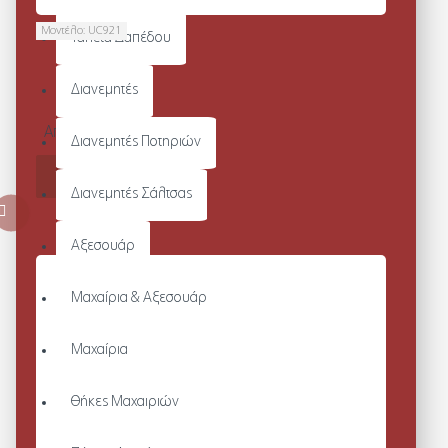
Μοντέλο:
UC921
Ταπέτα Δαπέδου
UC921 -
ΙΑΤΡΙΚΉ
Διανεμητές
ΤΟΥΝΊΚ
Από 22,31€
Διανεμητές Ποτηριών
ΚΑΛΆΘΙ
Διανεμητές Σάλτσας
Αξεσουάρ
Μαχαίρια & Αξεσουάρ
Μαχαίρια
Θήκες Μαχαιριών