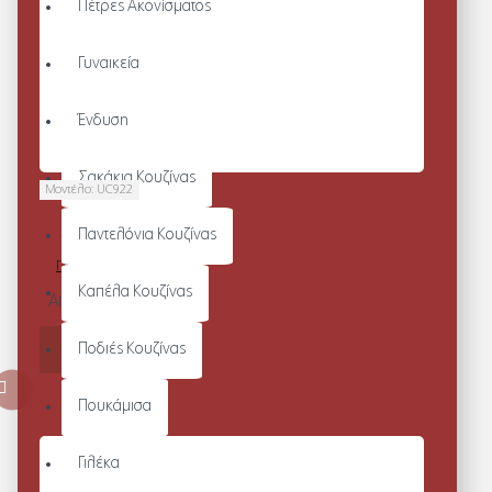
Πέτρες Ακονίσματος
Γυναικεία
Ένδυση
Σακάκια Κουζίνας
Μοντέλο:
UC922
UC922 -
Παντελόνια Κουζίνας
ΙΑΤΡΙΚΌ
ΠΑΝΤΕΛΌΝΙ
Καπέλα Κουζίνας
Από 22,31€
ΚΑΛΆΘΙ
Ποδιές Κουζίνας
Πουκάμισα
Γιλέκα