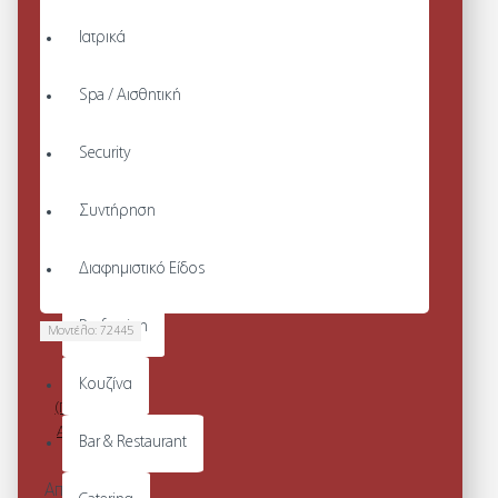
Ιατρικά
Spa / Αισθητική
Security
Συντήρηση
Διαφημιστικό Είδος
Profession
Μοντέλο:
72445
CATANIA -
ΛΕΥΚΟ
Κουζίνα
(ΠΑΠΟΥΤΣΙΑ
ΑΣΦΑΛΕΙΑΣ
Bar & Restaurant
S3 CT)
Από 101,68€