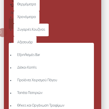
Θερμόμετρα
COOL T-SHIRT
Από 27,25€
Χρονόμετρα
ΚΑΛΆΘΙ
Ζυγαριές Κουζίνας
Αξεσουάρ
Εξοπλισμός Bar
Δίσκοι Κοπής
Προϊόντα Χειρισμού Πάγου
Ταπέτα Ποτηριών
Θήκες και Οργάνωση Τροφίμων