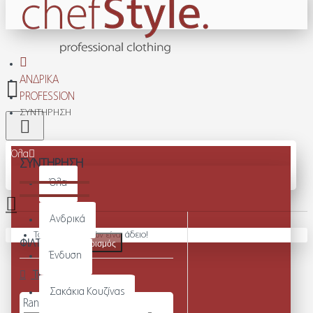
ΑΝΔΡΙΚΆ
PROFESSION
ΣΥΝΤΉΡΗΣΗ
Όλα
ΣΥΝΤΉΡΗΣΗ
Όλα
Ανδρικά
Το καλάθι αγορών είναι άδειο!
ΦΙΛΤΡΑ
Καθαρισμός
Ένδυση
Τιμή
Σακάκια Κουζίνας
Range Slider