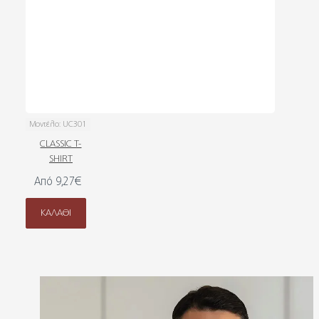
Μοντέλο:
UC301
CLASSIC T-
SHIRT
Από 9,27€
ΚΑΛΆΘΙ