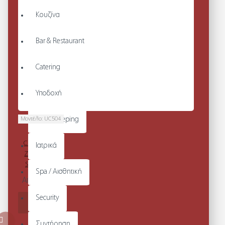
Κουζίνα
Bar & Restaurant
Catering
Υποδοχή
Μοντέλο:
UC504
Housekeeping
ADULTS
CLASSIC FULL
Ιατρικά
ZIP HOODED
SWEATSHIRT
Spa / Αισθητική
Από 37,20€
Security
ΚΑΛΆΘΙ
Συντήρηση