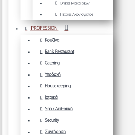
Θήκες Μαχαιριών
Πέτρες Ακονίσματος
PROFESSION
Κουζίνα
Bar & Restaurant
Catering
Υποδοχή
Housekeeping
Ιατρικά
Spa / Αισθητική
Security
Συντήρηση