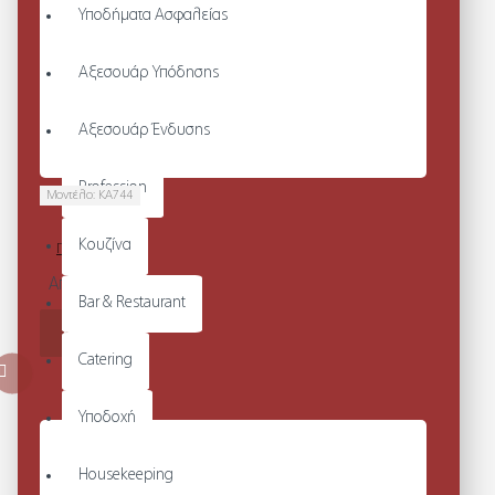
Υποδήματα Ασφαλείας
Αξεσουάρ Υπόδησης
Αξεσουάρ Ένδυσης
Profession
Μοντέλο:
KA744
CARGO
Κουζίνα
ΠΑΝΤΕΛΟΝΙ
Από 55,80€
Bar & Restaurant
ΚΑΛΆΘΙ
Catering
Υποδοχή
Housekeeping