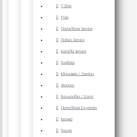
T-Shirt
Polo
Παντελόνια Service
Ποδιές Service
Καπέλα Service
Γραβάτα
Μπουφάν / Ζακέτες
Φούτερ
Βερμούδες / Σορτς
Παντελόνια Εργασίας
Ιατρικά
Τουνίκ