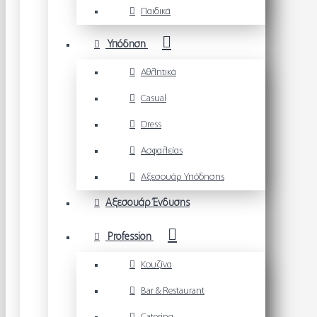
Παιδικά
Υπόδηση
Αθλητικά
Casual
Dress
Ασφαλείας
Αξεσουάρ Υπόδησης
Αξεσουάρ Ένδυσης
Profession
Κουζίνα
Bar & Restaurant