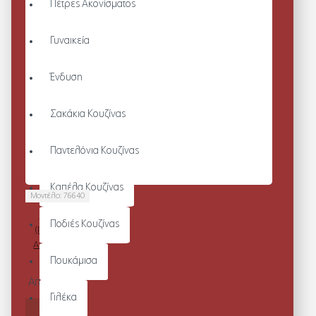
Πέτρες Ακονίσματος
Γυναικεία
Ένδυση
Σακάκια Κουζίνας
Παντελόνια Κουζίνας
Καπέλα Κουζίνας
Μοντέλο:
76640
BRANDON
Ποδιές Κουζίνας
(ΠΑΠΟΥΤΣΙΑ
ΑΣΦΑΛΕΙΑΣ -
S3 NCT)
Πουκάμισα
Από 117,80€
Γιλέκα
ΚΑΛΆΘΙ