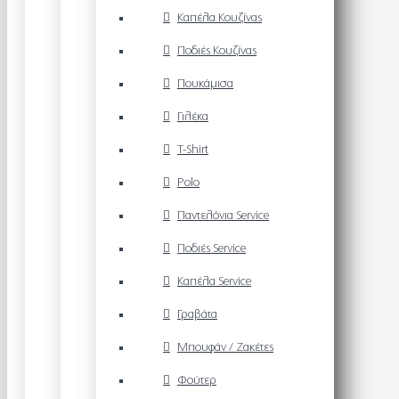
Καπέλα Κουζίνας
Ποδιές Κουζίνας
Πουκάμισα
Γιλέκα
T-Shirt
Polo
Παντελόνια Service
Ποδιές Service
Καπέλα Service
Γραβάτα
Μπουφάν / Ζακέτες
Φούτερ