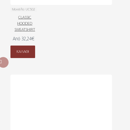
Μοντέλο:
UC502
CLASSIC
HOODED
SWEATSHIRT
Από 32,24€
ΚΑΛΆΘΙ