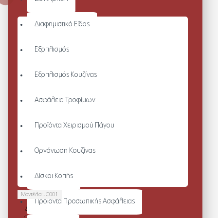
Διαφημιστικό Είδος
Εξοπλισμός
Εξοπλισμός Κουζίνας
Ασφάλεια Τροφίμων
Προϊόντα Χειρισμού Πάγου
Οργάνωση Κουζίνας
Δίσκοι Κοπής
Μοντέλο:
JC001
Προϊόντα Προσωπικής Ασφάλειας
AWDIS JUST
COOL MEN'S