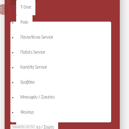
T-Shirt
Polo
Παντελόνια Service
Ποδιές Service
Καπέλα Service
Γραβάτα
Μπουφάν / Ζακέτες
Φούτερ
Μοντέλο:
52151
Βερμούδες / Σορτς