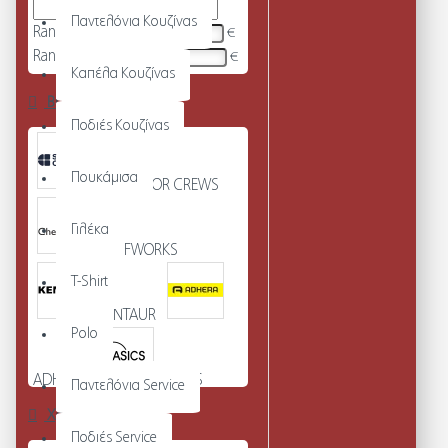
Παντελόνια Κουζίνας
Range Min
€
Range Max
€
Καπέλα Κουζίνας
Brands
Ποδιές Κουζίνας
Πουκάμισα
SHOES FOR CREWS
Γιλέκα
CHEFWORKS
T-Shirt
KENTAUR
Polo
ADHERA
BASICS
Παντελόνια Service
Χρώμα
Ποδιές Service
COLLECTION
UNEEK