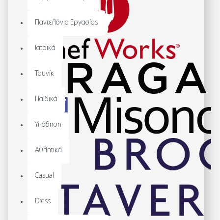
Παντελόνια Εργασίας
Ιατρικά
Τουνίκ
Παιδικά
Υπόδηση
Αθλητικά
Casual
Dress