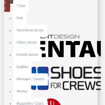
T-Shirt
Polo
Παντελόνια Service
Ποδιές Service
Καπέλα Service
Γραβάτα
Μπουφάν / Ζακέτες
Φούτερ
Βερμούδες / Σορτς