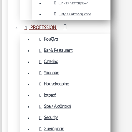
Θήκες Μαχαιριών
Πέτρες Ακονίσματος
PROFESSION
Κουζίνα
Bar & Restaurant
Catering
Υποδοχή
Housekeeping
Ιατρικά
Spa / Αισθητική
Security
Συντήρηση