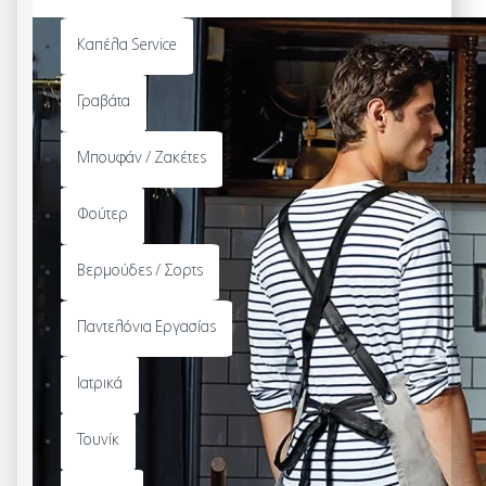
Καπέλα Service
Γραβάτα
Μπουφάν / Ζακέτες
Φούτερ
Βερμούδες / Σορτς
Παντελόνια Εργασίας
Ιατρικά
Τουνίκ