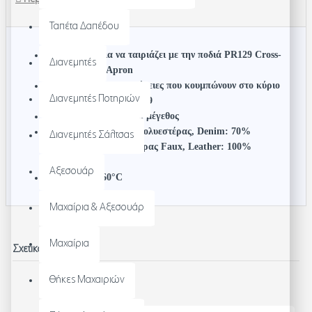
Ταπέτα Δαπέδου
Σχεδιασμένο για να ταιριάζει με την ποδιά PR129 Cross-
Διανεμητές
Back 'Barista' Apron
Με μεταλλικές λεπτομέρειες που κουμπώνουν στο κύριο
Διανεμητές Ποτηριών
σώμα της ποδιάς - PR129
Διαθέσιμα μεγέθη: Ένα μέγεθος
Ύφασμα: Ριγέ: 100% πολυεστέρας, Denim: 70%
Διανεμητές Σάλτσας
βαμβάκι/30% πολυεστέρας Faux, Leather: 100%
πολυουρεθάνη
Αξεσουάρ
Πλύσιμο εως 60°C
Μαχαίρια & Αξεσουάρ
Μαχαίρια
Σχετικά Προϊόντα
Θήκες Μαχαιριών