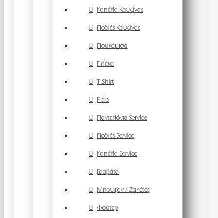
Καπέλα Κουζίνας
Ποδιές Κουζίνας
Πουκάμισα
Γιλέκα
T-Shirt
Polo
Παντελόνια Service
Ποδιές Service
Καπέλα Service
Γραβάτα
Μπουφάν / Ζακέτες
Φούτερ