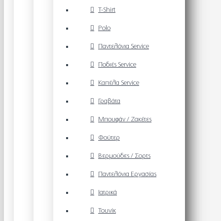
T-Shirt
Polo
Παντελόνια Service
Ποδιές Service
Καπέλα Service
Γραβάτα
Μπουφάν / Ζακέτες
Φούτερ
Βερμούδες / Σορτς
Παντελόνια Εργασίας
Ιατρικά
Τουνίκ