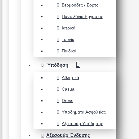
Βερμούδες / Σορτς
Παντελόνια Εργασίας
Ιατρικά
Τουνίκ
Παιδικά
Υπόδηση
Αθλητικά
Casual
Dress
Υποδήματα Ασφαλείας
Αξεσουάρ Υπόδησης
Αξεσουάρ Ένδυσης