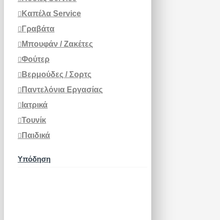
Καπέλα Service
Γραβάτα
Μπουφάν / Ζακέτες
Φούτερ
Βερμούδες / Σορτς
Παντελόνια Εργασίας
Ιατρικά
Τουνίκ
Παιδικά
Υπόδηση