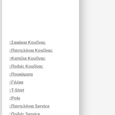
Σακάκια Κουζίνας
Παντελόνια Κουζίνας
Καπέλα Κουζίνας
Ποδιές Κουζίνας
Πουκάμισα
Γιλέκα
T-Shirt
Polo
Παντελόνια Service
Ποδιές Service