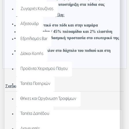
μεγαλύτερη άνεση και υποστήριξη στα πόδια σας
Ζυγαριές Κουζίνας
Χαρακτηριστικά & Οφέλη:
Αξεσουάρ
Επιπλέον ελαστικό στο πόδι και στην καμάρα
53% μαλλί μερίνο / 45% πολυαμίδιο και 2% ελαστίνη
Πρόσθετη αντικραδασμική προστασία στο εσωτερικό της
Εξοπλισμός Bar
κάλτσας
Ενίσχυση από νάιλον στο δάχτυλο του ποδιού και στη
Δίσκοι Κοπής
φτέρνα
Προϊόντα Χειρισμού Πάγου
Ταπέτα Ποτηριών
Σχετικά Προϊόντα
Θήκες και Οργάνωση Τροφίμων
Ταπέτα Δαπέδου
Διανεμητές