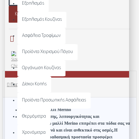
Εξοπλισμός
Καλάθι
Εξοπλισμός Κουζίνας
Ασφάλεια Τροφίμων
Προϊόντα Χειρισμού Πάγου
ΟΔΗΓΌΣ ΜΕΓΕΘΏΝ
Οργάνωση Κουζίνας
Δίσκοι Κοπής
Περιγραφή
Προϊόντα Προσωπικής Ασφάλειας
Kάλτσες από μαλλί Merino
Θερμόμετρα
Συνδυασμός άνεσης, λειτουργικότητας και
βιωσιμότητας.Το μαλλί Merino επιτρέπει στα πόδια σας να
είναι πάντα στεγνά και είναι ανθεκτικό στις οσμές.Η
Χρονόμετρα
πρόσθετη αντικραδασμική προστασία προσφέρει