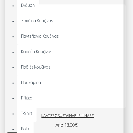
Ένδυση
Σακάκια Κουζίνας
Παντελόνια Κουζίνας
Καπέλα Κουζίνας
Ποδιές Κουζίνας
Πουκάμισα
Γιλέκα
T-Shirt
ΚΑΛΤΣΕΣ SUSTAINABLE-ΨΗΛΕΣ
Από 18,00€
Polo