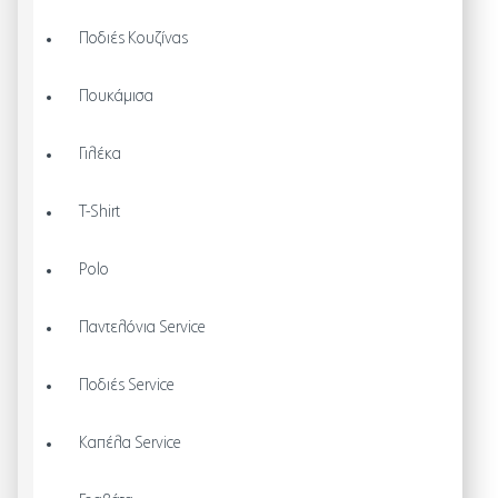
Ποδιές Κουζίνας
Πουκάμισα
Γιλέκα
T-Shirt
Polo
Παντελόνια Service
Ποδιές Service
Καπέλα Service