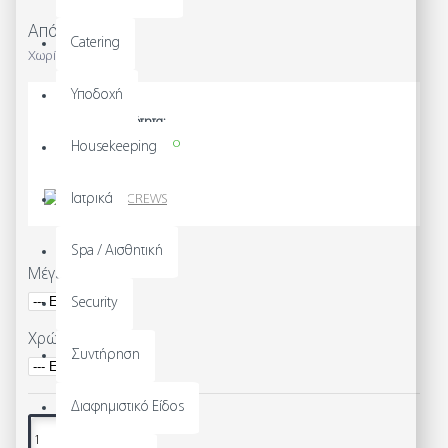
Από 20,00€
Catering
Χωρίς ΦΠΑ: 16,13€
Υποδοχή
Διαθεσιμότητα:
Άμεσα Διαθέσιμο
Housekeeping
Μοντέλο:
S2306
Ιατρικά
Spa / Αισθητική
Μέγεθος
Security
Χρώμα
Συντήρηση
Διαφημιστικό Είδος