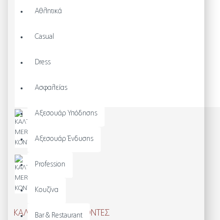
Αθλητικά
Casual
Dress
Ασφαλείας
Αξεσουάρ Υπόδησης
Αξεσουάρ Ένδυσης
Profession
Κουζίνα
ΚΑΛΤΣΕΣ MERINO-ΚΟΝΤΕΣ
Bar & Restaurant