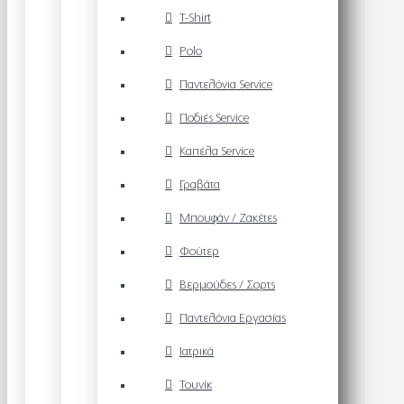
T-Shirt
Polo
Παντελόνια Service
Ποδιές Service
Καπέλα Service
Γραβάτα
Μπουφάν / Ζακέτες
Φούτερ
Βερμούδες / Σορτς
Παντελόνια Εργασίας
Ιατρικά
Τουνίκ