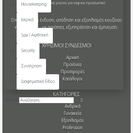
Housekeeping
Ιατρικά
Επαγγελματική ένδυση, υπόδηση και εξοπλισμός κουζίνας
και εστίασης... με ποιότητα, εξυπηρέτηση και έμπνευση.
Spa / Αισθητική
ΧΡΗΣΙΜΟΙ ΣΥΝΔΕΣΜΟΙ
Security
Αρχική
Προϊόντα
Συντήρηση
Προσφορές
Κατάλογοι
Διαφημιστικό Είδος
ΚΑΤΗΓΟΡΙΕΣ
Search
Ανδρικά
Γυναικεία
Εξοπλισμός
Profession