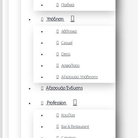
Παιδικά
Υπόδηση
Αθλητικά
Casual
Dress
Ασφαλείας
Αξεσουάρ Υπόδησης
Αξεσουάρ Ένδυσης
Profession
Κουζίνα
Bar & Restaurant