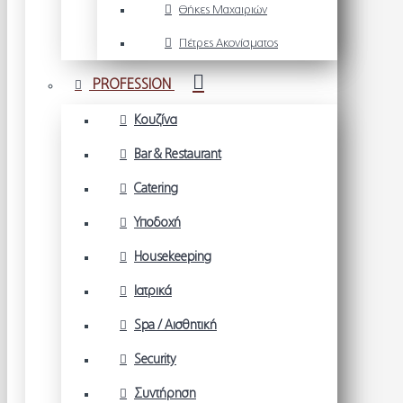
Θήκες Μαχαιριών
Πέτρες Ακονίσματος
PROFESSION
Κουζίνα
Bar & Restaurant
Catering
Υποδοχή
Housekeeping
Ιατρικά
Spa / Αισθητική
Security
Συντήρηση