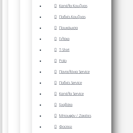
Καπέλα Κουζίνας
Ποδιές Κουζίνας
Πουκάμισα
Γιλέκα
T-Shirt
Polo
Παντελόνια Service
Ποδιές Service
Καπέλα Service
Γραβάτα
Μπουφάν / Ζακέτες
Φούτερ