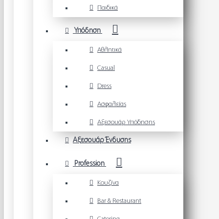
Παιδικά
Υπόδηση
Αθλητικά
Casual
Dress
Ασφαλείας
Αξεσουάρ Υπόδησης
Αξεσουάρ Ένδυσης
Profession
Κουζίνα
Bar & Restaurant