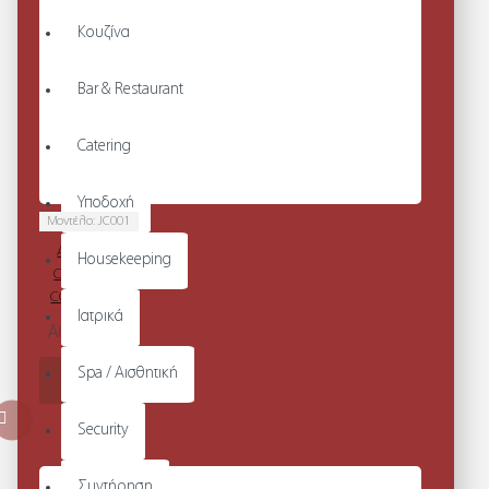
Κουζίνα
Bar & Restaurant
Catering
Υποδοχή
Μοντέλο:
JC001
AWDIS JUST
Housekeeping
COOL MEN'S
COOL T-SHIRT
Ιατρικά
Από 27,25€
Spa / Αισθητική
ΚΑΛΆΘΙ
Security
Συντήρηση