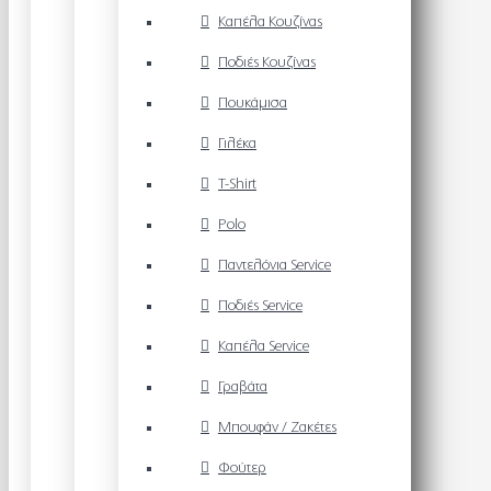
Καπέλα Κουζίνας
Ποδιές Κουζίνας
Πουκάμισα
Γιλέκα
T-Shirt
Polo
Παντελόνια Service
Ποδιές Service
Καπέλα Service
Γραβάτα
Μπουφάν / Ζακέτες
Φούτερ