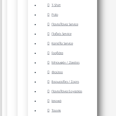
T-Shirt
Polo
Παντελόνια Service
Ποδιές Service
Καπέλα Service
Γραβάτα
Μπουφάν / Ζακέτες
Φούτερ
Βερμούδες / Σορτς
Παντελόνια Εργασίας
Ιατρικά
Τουνίκ