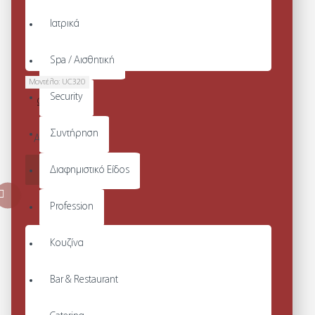
Ιατρικά
Spa / Αισθητική
Μοντέλο:
UC320
Security
OLYMPIC T-
SHIRT
Συντήρηση
Από 7,44€
ΚΑΛΆΘΙ
Διαφημιστικό Είδος
Profession
Κουζίνα
Bar & Restaurant