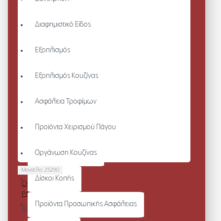
Διαφημιστικό Είδος
Εξοπλισμός
Εξοπλισμός Κουζίνας
Ασφάλεια Τροφίμων
Προϊόντα Χειρισμού Πάγου
Οργάνωση Κουζίνας
Μοντέλο:
25290
Δίσκοι Κοπής
CHEF/SERVICE
PIQUE T-SHIRT
Προϊόντα Προσωπικής Ασφάλειας
Από 69,44€