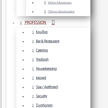
Θήκες Μαχαιριών
Πέτρες Ακονίσματος
PROFESSION
Κουζίνα
Bar & Restaurant
Catering
Υποδοχή
Housekeeping
Ιατρικά
Spa / Αισθητική
Security
Συντήρηση