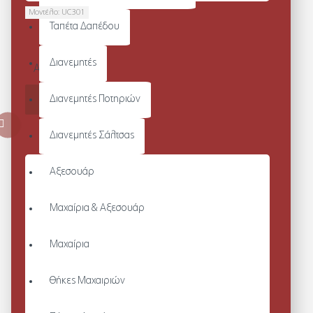
Μοντέλο:
UC301
Ταπέτα Δαπέδου
CLASSIC T-
SHIRT
Διανεμητές
Από 9,27€
ΚΑΛΆΘΙ
Διανεμητές Ποτηριών
Διανεμητές Σάλτσας
Αξεσουάρ
Μαχαίρια & Αξεσουάρ
Μαχαίρια
Θήκες Μαχαιριών