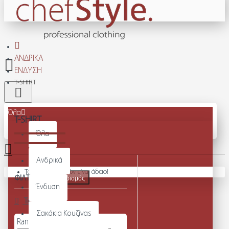
ΑΝΔΡΙΚΆ
ΈΝΔΥΣΗ
T-SHIRT
Όλα
T-SHIRT
Όλα
Ανδρικά
Το καλάθι αγορών είναι άδειο!
ΦΙΛΤΡΑ
Καθαρισμός
Ένδυση
Τιμή
Σακάκια Κουζίνας
Range Slider