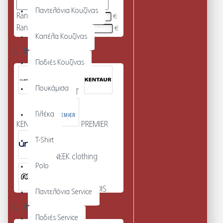
Παντελόνια Κουζίνας
Range Min
€
Range Max
€
Καπέλα Κουζίνας
Brands
Ποδιές Κουζίνας
Πουκάμισα
CLEMENT
Γιλέκα
KENTAUR
PREMIER
T-Shirt
UNEEK clothing
Polo
JUST COOL AWDIS
Παντελόνια Service
Φύλο
Ποδιές Service