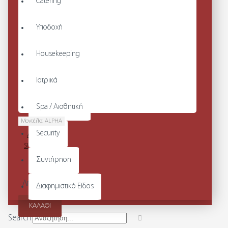
Catering
Υποδοχή
Housekeeping
Ιατρικά
Spa / Αισθητική
Μοντέλο:
ALPHA
Security
ΑΝΔΡΙΚΟ T-
SHIRT ΚΟΝΤΟ
ΜΑΝΙΚΙ V
Συντήρηση
ΛΑΙΜΟΣ
Από 49,60€
Διαφημιστικό Είδος
ΚΑΛΆΘΙ
Search