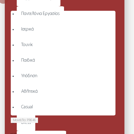
Παντελόνια Εργασίας
Ιατρικά
Τουνίκ
Παιδικά
Υπόδηση
Αθλητικά
Casual
Μοντέλο:
PR646
Dress
ESSENTIAL