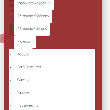
'COOLCHECKER®'
Υποδήματα Ασφαλείας
ΜΠΛΟΥΖΑ CHEF
ΚΟΝΤΟ ΜΑΝΙΚΙ
Αξεσουάρ Υπόδησης
Από 22,32€
Αξεσουάρ Ένδυσης
ΚΑΛΆΘΙ
Profession
Κουζίνα
Bar & Restaurant
Catering
Υποδοχή
Housekeeping