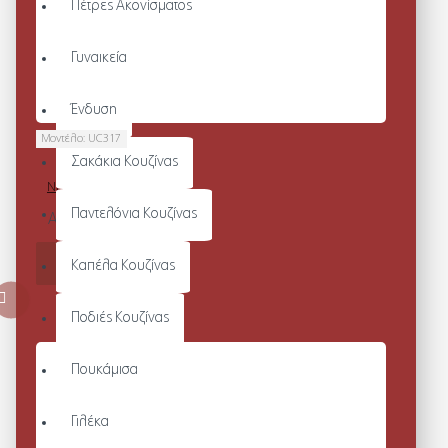
Πέτρες Ακονίσματος
Γυναικεία
Ένδυση
Μοντέλο:
UC317
Σακάκια Κουζίνας
CLASSIC V
NECK T-SHIRT
Παντελόνια Κουζίνας
Από 8,06€
ΚΑΛΆΘΙ
Καπέλα Κουζίνας
Ποδιές Κουζίνας
Πουκάμισα
Γιλέκα