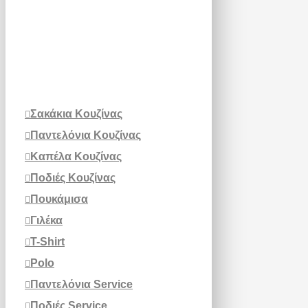
Σακάκια Κουζίνας
Παντελόνια Κουζίνας
Καπέλα Κουζίνας
Ποδιές Κουζίνας
Πουκάμισα
Γιλέκα
T-Shirt
Polo
Παντελόνια Service
Ποδιές Service