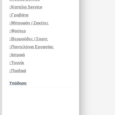
Καπέλα Service
Γραβάτα
Μπουφάν / Ζακέτες
Φούτερ
Βερμούδες / Σορτς
Παντελόνια Εργασίας
Ιατρικά
Τουνίκ
Παιδικά
Υπόδηση