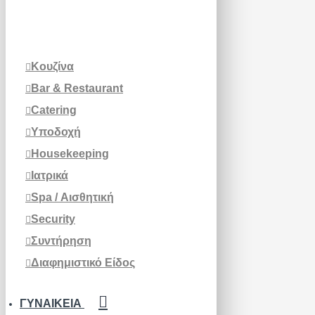
Κουζίνα
Bar & Restaurant
Catering
Υποδοχή
Housekeeping
Ιατρικά
Spa / Αισθητική
Security
Συντήρηση
Διαφημιστικό Είδος
ΓΥΝΑΙΚΕΊΑ