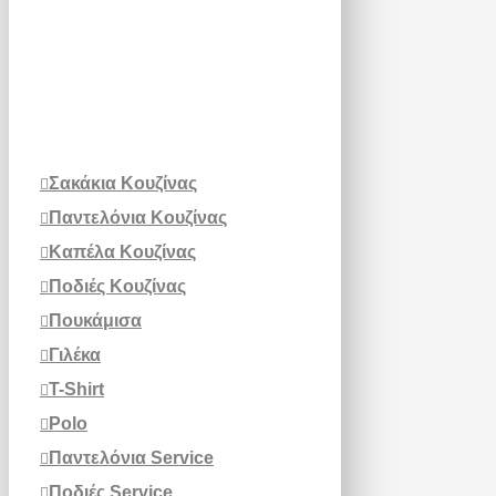
Σακάκια Κουζίνας
Παντελόνια Κουζίνας
Καπέλα Κουζίνας
Ποδιές Κουζίνας
Πουκάμισα
Γιλέκα
T-Shirt
Polo
Παντελόνια Service
Ποδιές Service