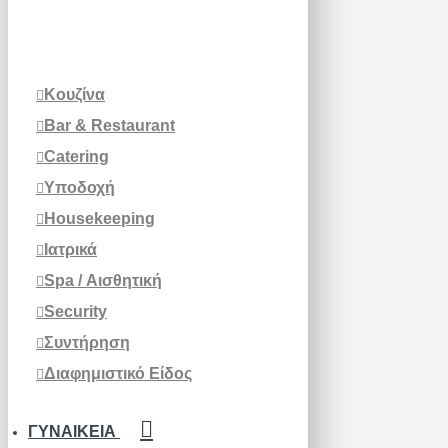
Κουζίνα
Bar & Restaurant
Catering
Υποδοχή
Housekeeping
Ιατρικά
Spa / Αισθητική
Security
Συντήρηση
Διαφημιστικό Είδος
ΓΥΝΑΙΚΕΊΑ