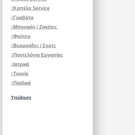
Καπέλα Service
Γραβάτα
Μπουφάν / Ζακέτες
Φούτερ
Βερμούδες / Σορτς
Παντελόνια Εργασίας
Ιατρικά
Τουνίκ
Παιδικά
Υπόδηση