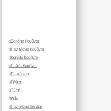
Σακάκια Κουζίνας
Παντελόνια Κουζίνας
Καπέλα Κουζίνας
Ποδιές Κουζίνας
Πουκάμισα
Γιλέκα
T-Shirt
Polo
Παντελόνια Service