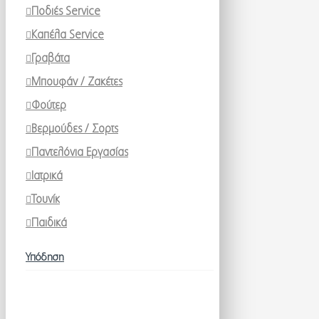
Ποδιές Service
Καπέλα Service
Γραβάτα
Μπουφάν / Ζακέτες
Φούτερ
Βερμούδες / Σορτς
Παντελόνια Εργασίας
Ιατρικά
Τουνίκ
Παιδικά
Υπόδηση