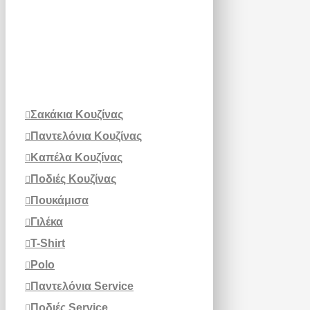
Σακάκια Κουζίνας
Παντελόνια Κουζίνας
Καπέλα Κουζίνας
Ποδιές Κουζίνας
Πουκάμισα
Γιλέκα
T-Shirt
Polo
Παντελόνια Service
Ποδιές Service