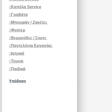
Καπέλα Service
Γραβάτα
Μπουφάν / Ζακέτες
Φούτερ
Βερμούδες / Σορτς
Παντελόνια Εργασίας
Ιατρικά
Τουνίκ
Παιδικά
Υπόδηση