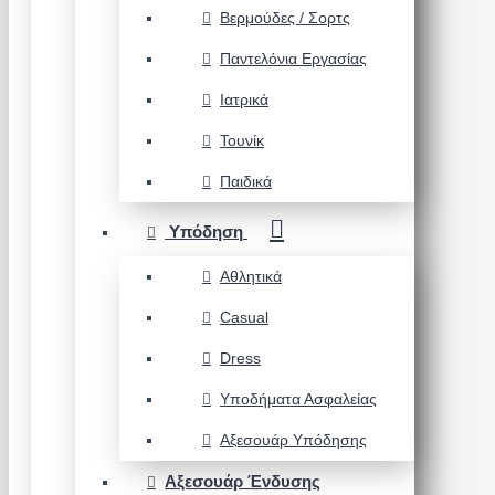
Βερμούδες / Σορτς
Παντελόνια Εργασίας
Ιατρικά
Τουνίκ
Παιδικά
Υπόδηση
Αθλητικά
Casual
Dress
Υποδήματα Ασφαλείας
Αξεσουάρ Υπόδησης
Αξεσουάρ Ένδυσης