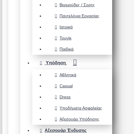
Βερμούδες / Σορτς
Παντελόνια Εργασίας
Ιατρικά
Τουνίκ
Παιδικά
Υπόδηση
Αθλητικά
Casual
Dress
Υποδήματα Ασφαλείας
Αξεσουάρ Υπόδησης
Αξεσουάρ Ένδυσης