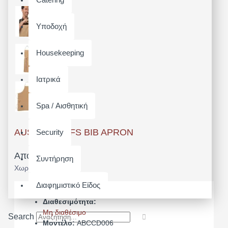
Υποδοχή
Housekeeping
Ιατρικά
Spa / Αισθητική
AUSTIN CHEFS BIB APRON
Security
Από 71,92€
Συντήρηση
Χωρίς ΦΠΑ: 58,00€
Διαφημιστικό Είδος
Διαθεσιμότητα:
Μη διαθέσιμο
Search
Μοντέλο:
ABCCD006