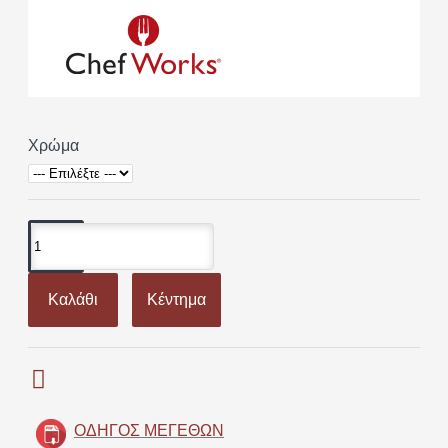
Χρώμα
Καλάθι
Κέντημα
ΟΔΗΓΌΣ ΜΕΓΕΘΏΝ