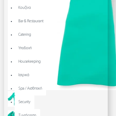
Κουζίνα
Bar & Restaurant
Catering
Υποδοχή
Housekeeping
Ιατρικά
Spa / Αισθητική
Security
Συντήρηση