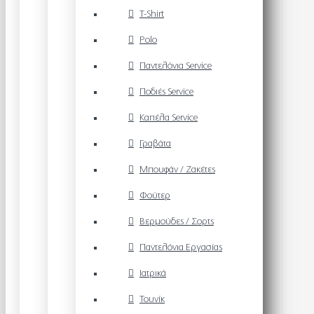
T-Shirt
Polo
Παντελόνια Service
Ποδιές Service
Καπέλα Service
Γραβάτα
Μπουφάν / Ζακέτες
Φούτερ
Βερμούδες / Σορτς
Παντελόνια Εργασίας
Ιατρικά
Τουνίκ