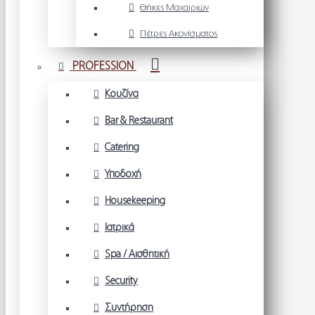
Θήκες Μαχαιριών
Πέτρες Ακονίσματος
PROFESSION
Κουζίνα
Bar & Restaurant
Catering
Υποδοχή
Housekeeping
Ιατρικά
Spa / Αισθητική
Security
Συντήρηση