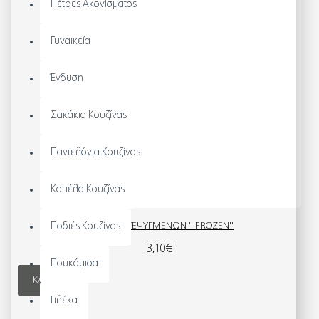
Πέτρες Ακονίσματος
Γυναικεία
Ένδυση
Σακάκια Κουζίνας
Παντελόνια Κουζίνας
Καπέλα Κουζίνας
ΓΑΝΤΙ ΚΑΤΕΨΥΓΜΕΝΩΝ '' FROZEN''
Ποδιές Κουζίνας
3,10€
Πουκάμισα
ΚΑΛΆΘΙ
Γιλέκα