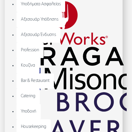
Υποδήματα Ασφαλείας
Αξεσουάρ Υπόδησης
Αξεσουάρ Ένδυσης
Profession
Κουζίνα
Bar & Restaurant
Catering
Υποδοχή
Housekeeping