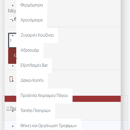
Θερμόμετρα
Μέγεθος
Χρονόμετρα
Ζυγαριές Κουζίνας
Αξεσουάρ
Καλάθι
Εξοπλισμός Bar
Δίσκοι Κοπής
Προϊόντα Χειρισμού Πάγου
Περιγραφή
Ταπέτα Ποτηριών
Θήκες και Οργάνωση Τροφίμων