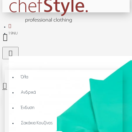
19NU
Όλα
Όλα
Ανδρικά
Το καλάθι αγορών είναι άδειο!
Ένδυση
Σακάκια Κουζίνας