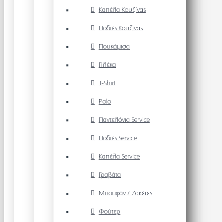
Καπέλα Κουζίνας
Ποδιές Κουζίνας
Πουκάμισα
Γιλέκα
T-Shirt
Polo
Παντελόνια Service
Ποδιές Service
Καπέλα Service
Γραβάτα
Μπουφάν / Ζακέτες
Φούτερ