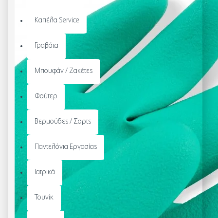
Καπέλα Service
Γραβάτα
Μπουφάν / Ζακέτες
Φούτερ
Βερμούδες / Σορτς
Παντελόνια Εργασίας
Ιατρικά
Τουνίκ