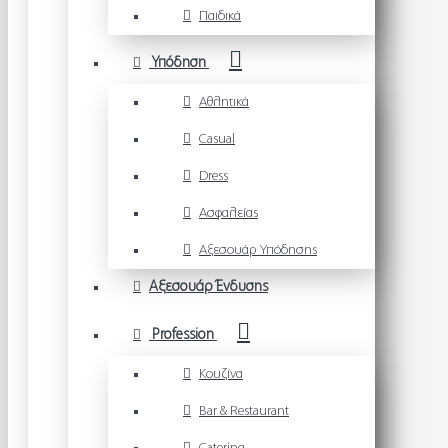
Παιδικά
Υπόδηση
Αθλητικά
Casual
Dress
Ασφαλείας
Αξεσουάρ Υπόδησης
Αξεσουάρ Ένδυσης
Profession
Κουζίνα
Bar & Restaurant