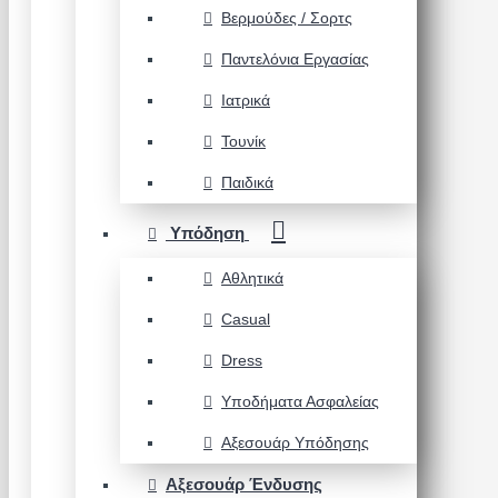
Βερμούδες / Σορτς
Παντελόνια Εργασίας
Ιατρικά
Τουνίκ
Παιδικά
Υπόδηση
Αθλητικά
Casual
Dress
Υποδήματα Ασφαλείας
Αξεσουάρ Υπόδησης
Αξεσουάρ Ένδυσης