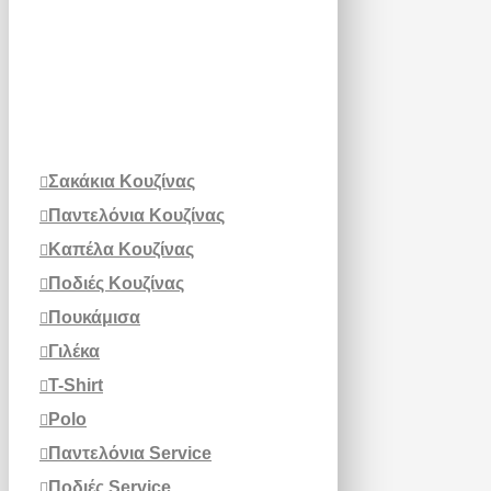
Σακάκια Κουζίνας
Παντελόνια Κουζίνας
Καπέλα Κουζίνας
Ποδιές Κουζίνας
Πουκάμισα
Γιλέκα
T-Shirt
Polo
Παντελόνια Service
Ποδιές Service