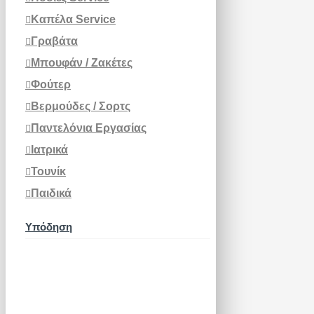
Καπέλα Service
Γραβάτα
Μπουφάν / Ζακέτες
Φούτερ
Βερμούδες / Σορτς
Παντελόνια Εργασίας
Ιατρικά
Τουνίκ
Παιδικά
Υπόδηση