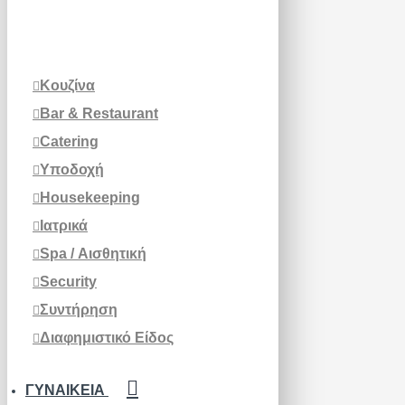
Κουζίνα
Bar & Restaurant
Catering
Υποδοχή
Housekeeping
Ιατρικά
Spa / Αισθητική
Security
Συντήρηση
Διαφημιστικό Είδος
ΓΥΝΑΙΚΕΊΑ