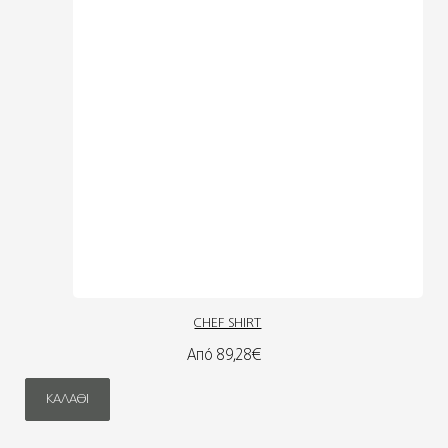
CHEF SHIRT
Από 89,28€
ΚΑΛΆΘΙ