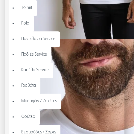
T-Shirt
Polo
Παντελόνια Service
Ποδιές Service
Καπέλα Service
Γραβάτα
Μπουφάν / Ζακέτες
Φούτερ
Βερμούδες / Σορτς