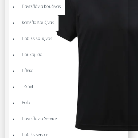
Παντελόνια Κουζίνας
Καπέλα Κουζίνας
Ποδιές Κουζίνας
Πουκάμισα
Γιλέκα
T-Shirt
Polo
Παντελόνια Service
Ποδιές Service