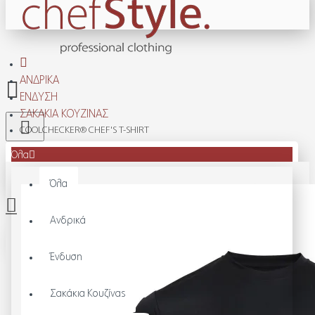
ΑΝΔΡΙΚΆ
ΈΝΔΥΣΗ
ΣΑΚΆΚΙΑ ΚΟΥΖΊΝΑΣ
COOLCHECKER® CHEF'S T-SHIRT
Όλα
Όλα
Ανδρικά
Το καλάθι αγορών είναι άδειο!
Ένδυση
Σακάκια Κουζίνας