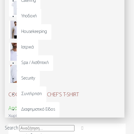
Catering
Υποδοχή
Housekeeping
Ιατρικά
Spa / Αισθητική
Security
Συντήρηση
COOLCHECKER® CHEF'S T-SHIRT
Από 21,70€
31,01€
Διαφημιστικό Είδος
Χωρίς ΦΠΑ: 17,50€
Search