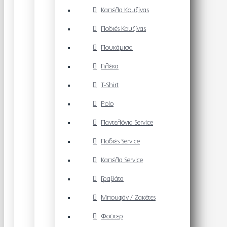
Καπέλα Κουζίνας
Ποδιές Κουζίνας
Πουκάμισα
Γιλέκα
T-Shirt
Polo
Παντελόνια Service
Ποδιές Service
Καπέλα Service
Γραβάτα
Μπουφάν / Ζακέτες
Φούτερ