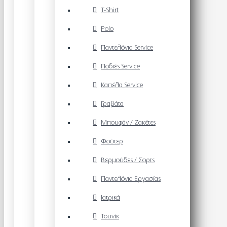
T-Shirt
Polo
Παντελόνια Service
Ποδιές Service
Καπέλα Service
Γραβάτα
Μπουφάν / Ζακέτες
Φούτερ
Βερμούδες / Σορτς
Παντελόνια Εργασίας
Ιατρικά
Τουνίκ