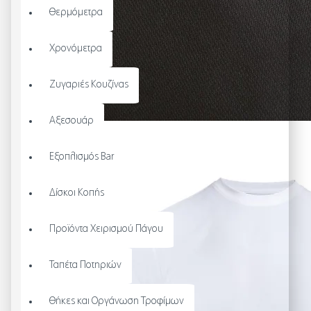
Θερμόμετρα
Χρονόμετρα
Ζυγαριές Κουζίνας
Αξεσουάρ
Εξοπλισμός Bar
Δίσκοι Κοπής
Προϊόντα Χειρισμού Πάγου
Ταπέτα Ποτηριών
Θήκες και Οργάνωση Τροφίμων