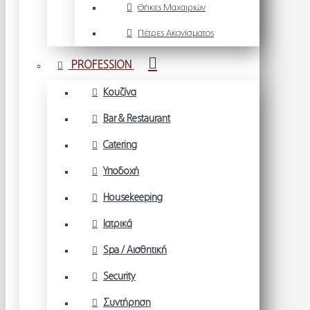
Θήκες Μαχαιριών
Πέτρες Ακονίσματος
PROFESSION
Κουζίνα
Bar & Restaurant
Catering
Υποδοχή
Housekeeping
Ιατρικά
Spa / Αισθητική
Security
Συντήρηση