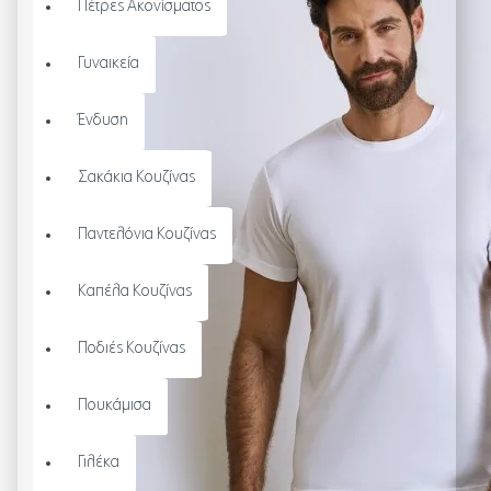
Πέτρες Ακονίσματος
Γυναικεία
Ένδυση
Σακάκια Κουζίνας
Παντελόνια Κουζίνας
Καπέλα Κουζίνας
Ποδιές Κουζίνας
Πουκάμισα
Γιλέκα