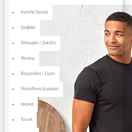
Καπέλα Service
Γραβάτα
Μπουφάν / Ζακέτες
Φούτερ
Βερμούδες / Σορτς
Παντελόνια Εργασίας
Ιατρικά
Τουνίκ